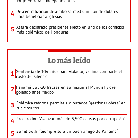
Jorge Herrera e independientes
Descentralización desembolsa medio millón de dólares
4
para beneficiar a iglesias
Asfura declarado presidente electo en uno de los comicios
5
más polémicos de Honduras
Lo más leído
Sentencia de 104 años para violador, víctima comparte el
1
costo del silencio
Panamá Sub-20 fracasa en su misión al Mundial y cae
2
goleado ante México
Polémica reforma permite a diputados ‘gestionar obras’ en
3
sus circuitos
Procurador: ‘Avanzan más de 6,500 causas por corrupción’
4
Sumit Seth: ‘Siempre seré un buen amigo de Panamá’
5