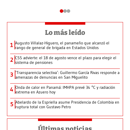
Lo más leído
Augusto Villalaz-Higuero, el panameño que alcanzó el
1
rango de general de brigada en Estados Unidos
CSS advierte: el 18 de agosto vence el plazo para elegir el
2
sistema de pensiones
‘Transparencia selectiva’: Guillermo García Rivas responde a
3
amenazas de denuncias en San Miguelito
Onda de calor en Panamá: IMHPA prevé 34 °C y radiación
4
extrema en Azuero hoy
Abelardo de la Espriella asume Presidencia de Colombia en
5
ruptura total con Gustavo Petro
Últimas noticias