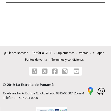
¿Quiénes somos?
Tarifario GESE
Suplementos
Ventas
e-Paper
Puntos de venta
Términos y condiciones
© 2019 La Estrella de Panamá
C/ Alejandro A. Duque G. - Apartado 0815-00507, Zona 4
Teléfono: +507 204-0000