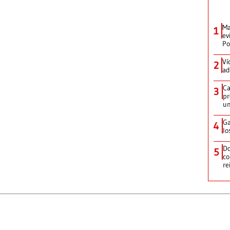
Ma
1
ev
Po
Ví
2
ad
Ca
3
pr
un
Ga
4
lo
Do
5
co
re