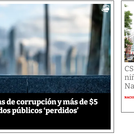
CS
ni
Na
NACI
s de corrupción y más de $5
dos públicos ‘perdidos’