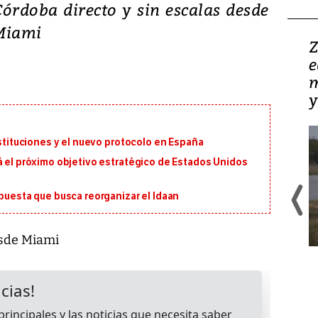
Córdoba directo y sin escalas desde
Miami
Video: Zambia y
Z
Panamá, las dos caras
e
de una realidad minera
m
y
ustituciones y el nuevo protocolo en España
á el próximo objetivo estratégico de Estados Unidos
opuesta que busca reorganizar el Idaan
esde Miami
La minería, por naturaleza, es una
operación profundamente
influenciada por su entorno
geográfico y las características del
yacimiento.