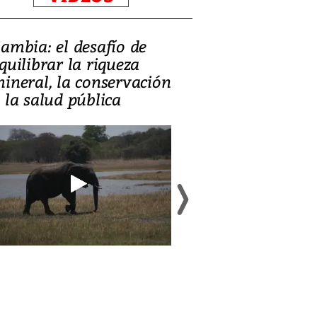
ambia: el desafío de
¿Es la ‘zambia
quilibrar la riqueza
el modelo qu
ineral, la conservación
perdió?
 la salud pública