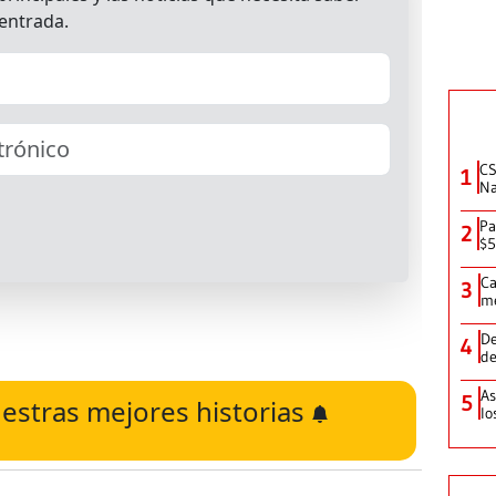
CS
1
Na
Pa
2
$5
Ca
3
me
De
4
de
As
5
estras mejores historias
lo