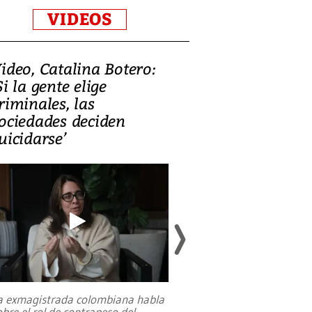
VIDEOS
ideo, Catalina Botero:
Video: Lula la
Si la gente elige
candidatura 
riminales, las
promesas de i
ociedades deciden
en defensa, ed
uicidarse’
tierras raras
a exmagistrada colombiana habla
Entre recuerdos y es
obre el rol de contrapeso del
referencias hacia sus