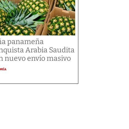
ña panameña
nquista Arabia Saudita
n nuevo envío masivo
OMÍA