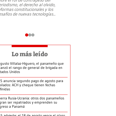
eriodismo, el derecho al olvido,
presidente de Brasil,
eformas constitucionales y los
da Silva, oficializó 
esafíos de nuevas tecnologías
...
candidatura
...
Lo más leído
gusto Villalaz-Higuero, el panameño que
canzó el rango de general de brigada en
tados Unidos
S anuncia segundo pago de agosto para
bilados: ACH y cheque tienen fechas
finidas
erra Rusia-Ucrania: otros dos panameños
gran ser repatriados y emprenden su
greso a Panamá
S advierte: el 18 de agosto vence el plazo