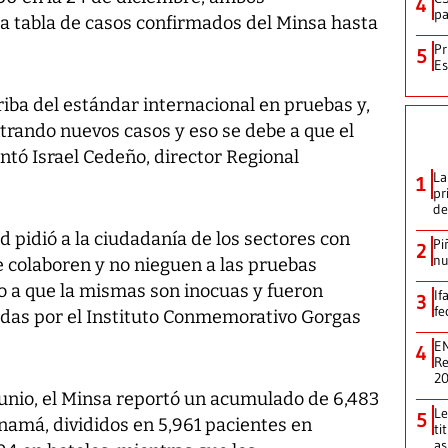
4
pa
la tabla de casos confirmados del Minsa hasta
Pr
5
Es
iba del estándar internacional en pruebas y,
trando nuevos casos y eso se debe a que el
ntó Israel Cedeño, director Regional
La
1
pr
de
 pidió a la ciudadanía de los sectores con
Pi
2
nu
e colaboren y no nieguen a las pruebas
do a que la mismas son inocuas y fueron
If
3
fe
cadas por el Instituto Conmemorativo Gorgas
EN
4
Re
2
junio, el Minsa reportó un acumulado de 6,483
Le
5
namá, divididos en 5,961 pacientes en
ti
as