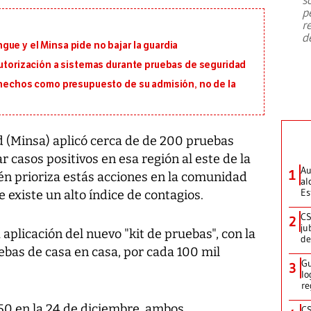
emergencia de gran
...
p
r
d
ue y el Minsa pide no bajar la guardia
autorización a sistemas durante pruebas de seguridad
s hechos como presupuesto de su admisión, no de la
ud (Minsa) aplicó cerca de de 200 pruebas
r casos positivos en esa región al este de la
Au
1
én prioriza estás acciones en la comunidad
al
Es
existe un alto índice de contagios.
CS
2
ju
 aplicación del nuevo "kit de pruebas", con la
de
ebas de casa en casa, por cada 100 mil
Gu
3
lo
re
50 en la 24 de diciembre, ambos
CS