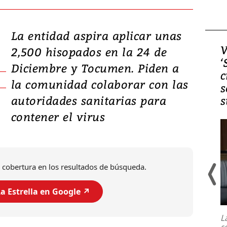
La entidad aspira aplicar unas
Video, Japón: Terremoto
V
2,500 hisopados en la 24 de
deja heridos y graves
‘
Diciembre y Tocumen. Piden a
daños en Kumamoto
c
la comunidad colaborar con las
s
autoridades sanitarias para
s
contener el virus
 cobertura en los resultados de búsqueda.
a Estrella en Google ↗️
Un fuerte terremoto de magnitud
7,1 se registró este martes 28 de
julio en la prefectura de Kumamoto,
L
al sur de Japón, provocando una
s