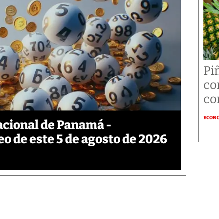
Pi
co
co
ECON
acional de Panamá -
eo de este 5 de agosto de 2026