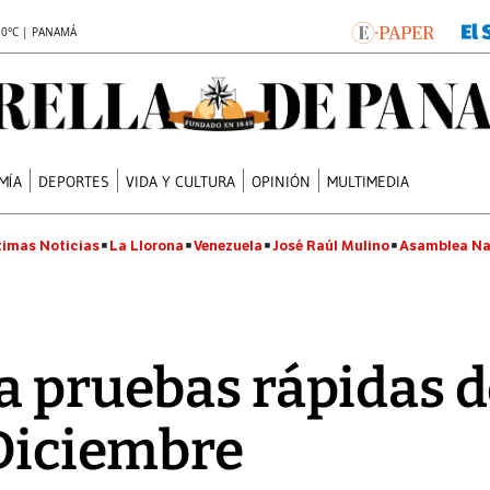
.0°C | PANAMÁ
MÍA
DEPORTES
VIDA Y CULTURA
OPINIÓN
MULTIMEDIA
timas Noticias
La Llorona
Venezuela
José Raúl Mulino
Asamblea Na
a pruebas rápidas 
 Diciembre