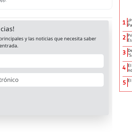
¿P
1
Pa
Pr
2
Es
De
3
‘S
El
4
no
El
5