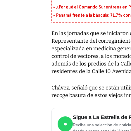
¿Por qué el Comando Sur entrena en 
Panamá frente a la báscula: 71.7% co
En las jornadas que se iniciaro
Representante del corregimiento 
especializada en medicina gener
control de vectores, a los morad
además de los predios de la Cal
residentes de la Calle 10 Avenid
Chávez, señaló que se están util
recoge basura de estos viejos in
Sigue a La Estrella d
●
Recibe una selección de notici
desde nuestro canal de Whats