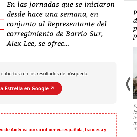
En las jornadas que se iniciaron
Video: Lula lanza su
P
desde hace una semana, en
candidatura con
d
conjunto al Representante del
promesas de inversión
p
corregimiento de Barrio Sur,
en defensa, educación y
p
Alex Lee, se ofrec...
tierras raras
 cobertura en los resultados de búsqueda.
a Estrella en Google ↗️
E
l
Entre recuerdos y escuetas
a
referencias hacia sus adversarios, el
m
presidente de Brasil, Luiz Inácio Lula
m
o de América por su influencia española, francesa y
da Silva, oficializó este domingo su
candidatura
...