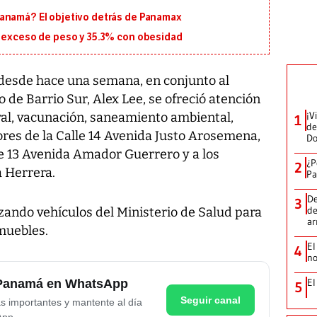
Panamá? El objetivo detrás de Panamax
n exceso de peso y 35.3% con obesidad
n desde hace una semana, en conjunto al
de Barrio Sur, Alex Lee, se ofreció atención
¡V
al, vacunación, saneamiento ambiental,
1
de
ores de la Calle 14 Avenida Justo Arosemena,
D
le 13 Avenida Amador Guerrero y a los
¿P
2
a Herrera.
Pa
De
3
de
izando vehículos del Ministerio de Salud para
a
muebles.
El
4
no
El
e Panamá en WhatsApp
5
Seguir canal
as importantes y mantente al día
App.