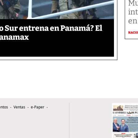
Mu
in
en
o Sur entrena en Panamá? El
NACI
 Panamax
ntos
Ventas
e-Paper