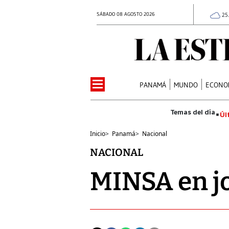
SÁBADO 08 AGOSTO 2026
25
PANAMÁ
MUNDO
ECONO
Úl
Inicio
>
Panamá
>
Nacional
NACIONAL
MINSA en j