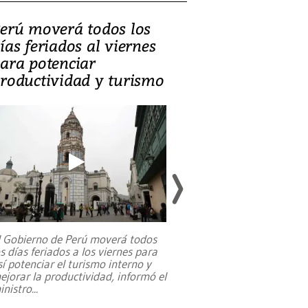
erú moverá todos los
Video, Catalin
ías feriados al viernes
‘Si la gente el
ara potenciar
criminales, la
roductividad y turismo
sociedades de
suicidarse’
l Gobierno de Perú moverá todos
os días feriados a los viernes para
La exmagistrada co
sí potenciar el turismo interno y
sobre el rol de contr
ejorar la productividad, informó el
periodismo, el derech
inistro
...
reformas constitucio
desafíos de nuevas t