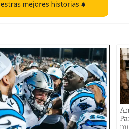
estras mejores historias
An
Pa
mu