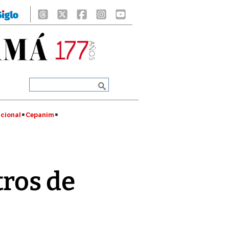
cional
Cepanim
tros de