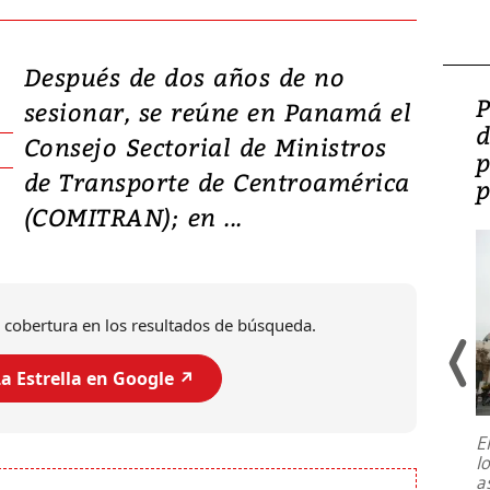
Después de dos años de no
Video: Lula lanza su
P
sesionar, se reúne en Panamá el
candidatura con
d
Consejo Sectorial de Ministros
promesas de inversión
p
de Transporte de Centroamérica
en defensa, educación y
p
(COMITRAN); en ...
tierras raras
 cobertura en los resultados de búsqueda.
a Estrella en Google ↗️
E
l
Entre recuerdos y escuetas
a
referencias hacia sus adversarios, el