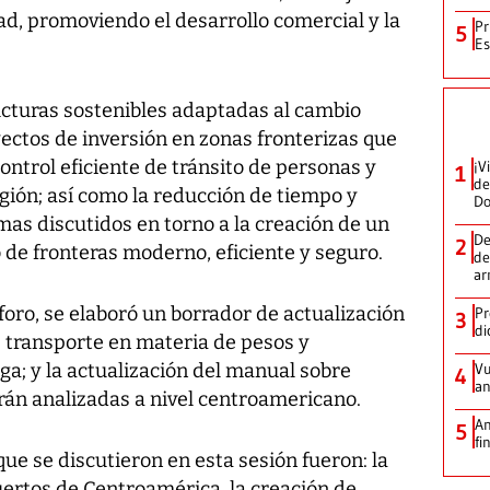
dad, promoviendo el desarrollo comercial y la
Pr
5
Es
ucturas sostenibles adaptadas al cambio
oyectos de inversión en zonas fronterizas que
ontrol eficiente de tránsito de personas y
¡V
1
de
gión; así como la reducción de tiempo y
D
mas discutidos en torno a la creación de un
De
2
de fronteras moderno, eficiente y seguro.
de
ar
oro, se elaboró un borrador de actualización
Pr
3
di
 transporte en materia de pesos y
a; y la actualización del manual sobre
Vu
4
an
rán analizadas a nivel centroamericano.
An
5
fi
ue se discutieron en esta sesión fueron: la
uertos de Centroamérica, la creación de