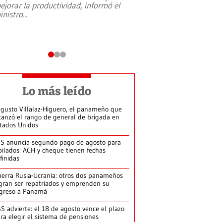
ejorar la productividad, informó el
periodismo, el derech
inistro
...
reformas constitucio
desafíos de nuevas t
Lo más leído
gusto Villalaz-Higuero, el panameño que
canzó el rango de general de brigada en
tados Unidos
S anuncia segundo pago de agosto para
bilados: ACH y cheque tienen fechas
finidas
erra Rusia-Ucrania: otros dos panameños
gran ser repatriados y emprenden su
greso a Panamá
S advierte: el 18 de agosto vence el plazo
ra elegir el sistema de pensiones