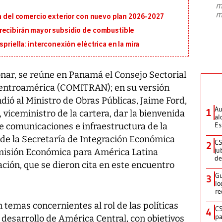
m
presidente de Brasil, Luiz Inácio Lula
m
ón del comercio exterior con nuevo plan 2026-2027
da Silva, oficializó este domingo su
candidatura
...
recibirán mayor subsidio de combustible
priella: interconexión eléctrica en la mira
nar, se reúne en Panamá el Consejo Sectorial
Centroamérica (COMITRAN); en su versión
ió al Ministro de Obras Públicas, Jaime Ford,
Au
1
 viceministro de la cartera, dar la bienvenida
al
Es
de comunicaciones e infraestructura de la
 de la Secretaría de Integración Económica
CS
2
ju
misión Económica para América Latina
de
ación, que se dieron cita en este encuentro
Gu
3
lo
re
 temas concernientes al rol de las políticas
CS
4
pa
l desarrollo de América Central, con objetivos