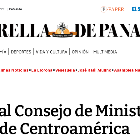
.9°C | PANAMÁ
MÍA
DEPORTES
VIDA Y CULTURA
OPINIÓN
MULTIMEDIA
timas Noticias
La Llorona
Venezuela
José Raúl Mulino
Asamblea Na
l Consejo de Minis
 de Centroamérica