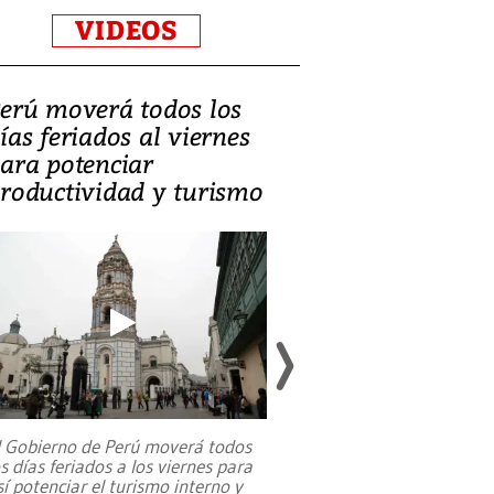
VIDEOS
erú moverá todos los
Video, Catalin
ías feriados al viernes
‘Si la gente el
ara potenciar
criminales, la
roductividad y turismo
sociedades de
suicidarse’
l Gobierno de Perú moverá todos
os días feriados a los viernes para
La exmagistrada co
sí potenciar el turismo interno y
sobre el rol de contr