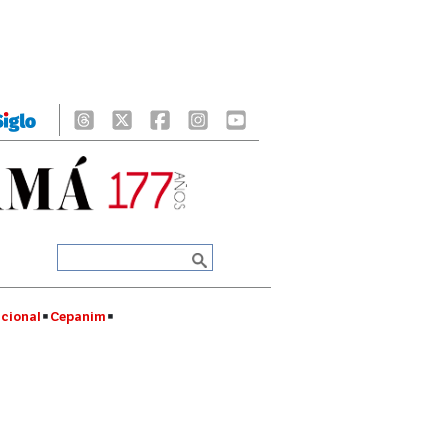
cional
Cepanim