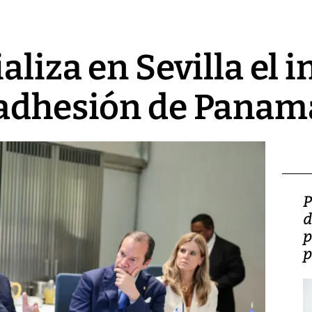
aliza en Sevilla el i
 adhesión de Panam
Video: Lula lanza su
P
candidatura con
d
promesas de inversión
p
en defensa, educación y
p
tierras raras