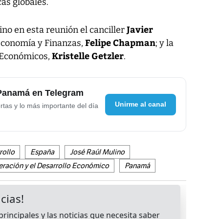
cas globales.
Javier
o en esta reunión el canciller
Felipe Chapman
 Economía y Finanzas,
; y la
Kristelle Getzler
s Económicos,
.
 Panamá en Telegram
Unirme al canal
rtas y lo más importante del día
rollo
España
José Raúl Mulino
ración y el Desarrollo Económico
Panamá