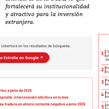
fortalecerá su institucionalidad
y atractivo para la inversión
extranjera.
 cobertura en los resultados de búsqueda.
CS
1
ju
a Estrella en Google ↗️
de
Pr
2
Es
Pa
3
el
ivo a junio de 2026
Pa
4
lo
priella: interconexión eléctrica en la mira
 se traduce en ahorro corriente negativo a junio 2026
¡V
5
de