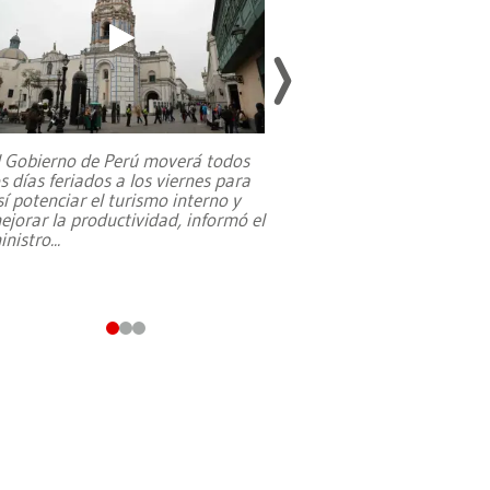
l Gobierno de Perú moverá todos
os días feriados a los viernes para
La exmagistrada co
sí potenciar el turismo interno y
sobre el rol de contr
ejorar la productividad, informó el
periodismo, el derech
inistro
...
reformas constitucio
desafíos de nuevas t