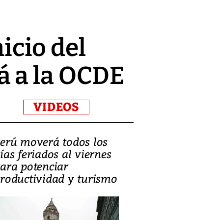
nicio del
á a la OCDE
VIDEOS
erú moverá todos los
Video, Catalin
ías feriados al viernes
‘Si la gente el
ara potenciar
criminales, la
roductividad y turismo
sociedades de
suicidarse’