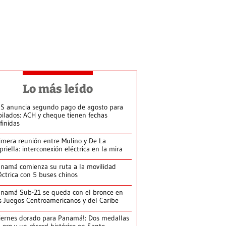
Lo más leído
S anuncia segundo pago de agosto para
bilados: ACH y cheque tienen fechas
finidas
imera reunión entre Mulino y De La
priella: interconexión eléctrica en la mira
namá comienza su ruta a la movilidad
éctrica con 5 buses chinos
namá Sub-21 se queda con el bronce en
s Juegos Centroamericanos y del Caribe
iernes dorado para Panamá!: Dos medallas
 oro y un récord histórico en Santo