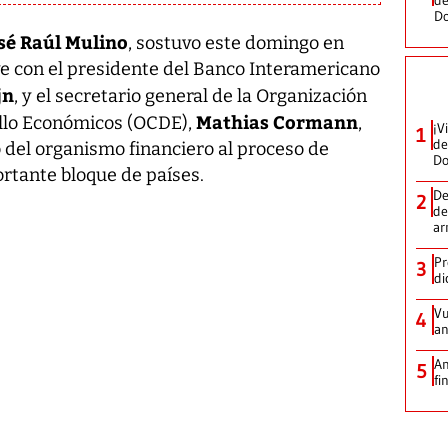
D
sé Raúl Mulino
, sostuvo este domingo en
ve con el presidente del Banco Interamericano
jn
, y el secretario general de la Organización
Mathias Cormann
ollo Económicos (OCDE),
,
¡V
1
de
do del organismo financiero al proceso de
D
rtante bloque de países.
De
2
de
ar
Pr
3
di
Vu
4
an
An
5
fi