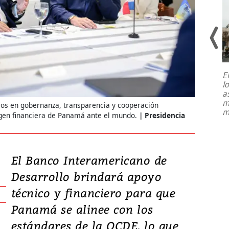
E
l
Entre recuerdos y escuetas
a
referencias hacia sus adversarios, el
m
ios en gobernanza, transparencia y cooperación
presidente de Brasil, Luiz Inácio Lula
m
da Silva, oficializó este domingo su
gen financiera de Panamá ante el mundo.
Presidencia
candidatura
...
El Banco Interamericano de
Desarrollo brindará apoyo
técnico y financiero para que
Panamá se alinee con los
estándares de la OCDE, lo que