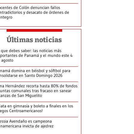
centes de Colón denuncian fallos
ntradictorios y desacato de órdenes de
integro
Últimas noticias
 que debes saber: las noticias más
portantes de Panamá y el mundo este 4
 agosto
namá domina en béisbol y sóftbol para
nsolidarse en Santo Domingo 2026
ma Hernández recorta hasta 80% de fondos
juntas comunales tras fracaso en sanear
nanzas de San Miguelito
lata en gimnasia y boleto a finales en los
egos Centroamericanos!
essia Avendaño es campeona
namericana invicta de ajedrez