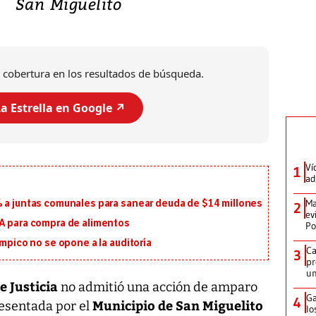
San Miguelito
 cobertura en los resultados de búsqueda.
a Estrella en Google ↗️
Ví
1
ad
Ma
% a juntas comunales para sanear deuda de $14 millones
2
ev
MA para compra de alimentos
Po
ímpico no se opone a la auditoría
Ca
3
pr
un
e Justicia
no admitió una acción de amparo
Ga
4
Municipio de San Miguelito
esentada por el
lo