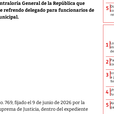
ntraloría General de la República que
Do
5
 de refrendo delegado para funcionarios de
co
re
unicipal.
Lo
1
im
de
Pa
2
co
Ir
3
a 
fi
¡P
4
Ju
. 769, fijado el 9 de junio de 2026 por la
Al
5
pa
uprema de Justicia, dentro del expediente