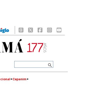
cional
Cepanim