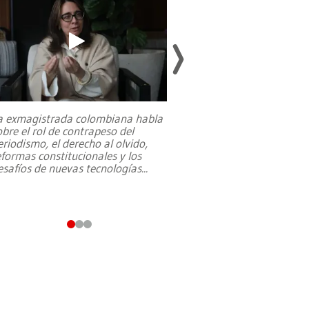
a exmagistrada colombiana habla
Entre recuerdos y es
obre el rol de contrapeso del
referencias hacia sus
eriodismo, el derecho al olvido,
presidente de Brasil,
eformas constitucionales y los
da Silva, oficializó 
esafíos de nuevas tecnologías
...
candidatura
...