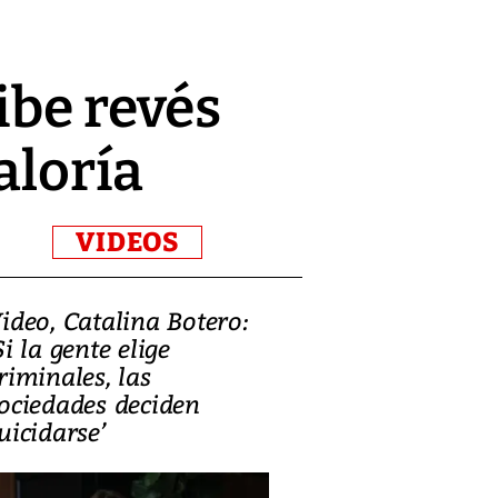
ibe revés
aloría
VIDEOS
ideo, Catalina Botero:
Video: Lula la
Si la gente elige
candidatura 
riminales, las
promesas de i
ociedades deciden
en defensa, ed
uicidarse’
tierras raras