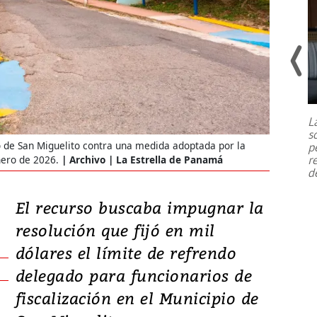
Un fuerte terremoto de magnitud
7,1 se registró este martes 28 de
julio en la prefectura de Kumamoto,
L
al sur de Japón, provocando una
s
emergencia de gran
...
o de San Miguelito contra una medida adoptada por la
p
r
nero de 2026.
Archivo | La Estrella de Panamá
d
El recurso buscaba impugnar la
resolución que fijó en mil
dólares el límite de refrendo
delegado para funcionarios de
fiscalización en el Municipio de