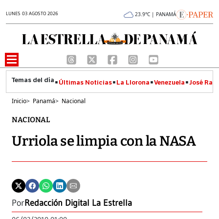
LUNES 03 AGOSTO 2026
23.9°C | PANAMÁ
Últimas Noticias
La Llorona
Venezuela
José Raúl
Inicio
>
Panamá
>
Nacional
NACIONAL
Urriola se limpia con la NASA
Por
Redacción Digital La Estrella