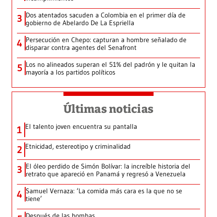
Dos atentados sacuden a Colombia en el primer día de
3
gobierno de Abelardo De La Espriella
Persecución en Chepo: capturan a hombre señalado de
4
disparar contra agentes del Senafront
Los no alineados superan el 51% del padrón y le quitan la
5
mayoría a los partidos políticos
Últimas noticias
El talento joven encuentra su pantalla​
1
Etnicidad, estereotipo y criminalidad
2
El óleo perdido de Simón Bolívar: la increíble historia del
3
retrato que apareció en Panamá y regresó a Venezuela
Samuel Vernaza: ‘La comida más cara es la que no se
4
tiene’
Después de las bombas