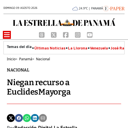
DOMINGO 09 AGOSTO 2026
24.9°C | PANAMÁ
Últimas Noticias
La Llorona
Venezuela
José Raúl
Inicio
>
Panamá
>
Nacional
NACIONAL
Niegan recurso a
EuclidesMayorga