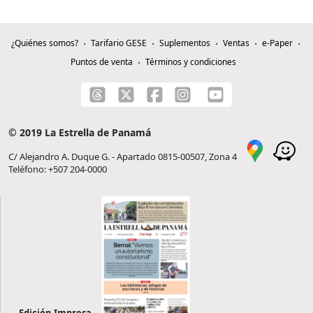
¿Quiénes somos?
Tarifario GESE
Suplementos
Ventas
e-Paper
Puntos de venta
Términos y condiciones
© 2019 La Estrella de Panamá
C/ Alejandro A. Duque G. - Apartado 0815-00507, Zona 4
Teléfono: +507 204-0000
Edición Impresa