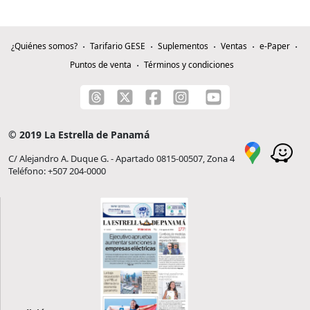
¿Quiénes somos?
Tarifario GESE
Suplementos
Ventas
e-Paper
Puntos de venta
Términos y condiciones
© 2019 La Estrella de Panamá
C/ Alejandro A. Duque G. - Apartado 0815-00507, Zona 4
Teléfono: +507 204-0000