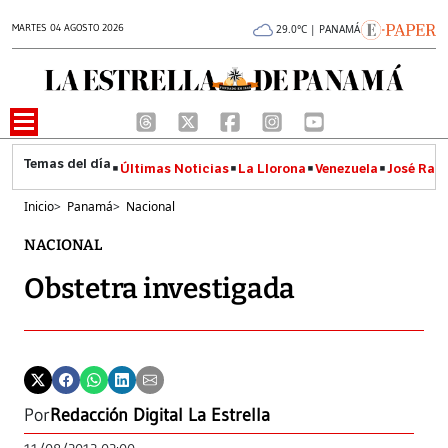
MARTES 04 AGOSTO 2026
29.0°C | PANAMÁ
Últimas Noticias
La Llorona
Venezuela
José Raúl
Inicio
>
Panamá
>
Nacional
NACIONAL
Obstetra investigada
Por
Redacción Digital La Estrella