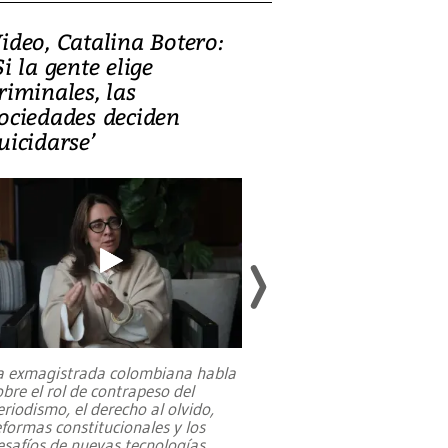
ideo, Catalina Botero:
Video: Lula la
Si la gente elige
candidatura 
riminales, las
promesas de i
ociedades deciden
en defensa, ed
uicidarse’
tierras raras
a exmagistrada colombiana habla
Entre recuerdos y es
obre el rol de contrapeso del
referencias hacia sus
eriodismo, el derecho al olvido,
presidente de Brasil,
eformas constitucionales y los
da Silva, oficializó 
esafíos de nuevas tecnologías
...
candidatura
...