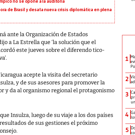
ímpico no se opone a la auditoría
ra de Brasil y desata nueva crisis diplomática en plena
á ante la Organización de Estados
o a La Estrella que ‘la solución que el
ordó este jueves sobre el diferendo tico-
Ma
a’.
1
ev
Po
icaragua acepte la visita del secretario
Ví
2
ad
nsulza, y de sus asesores para promover la
dor y da al organismo regional el protagonismo
Ca
3
pr
un
Ga
4
que Insulza, luego de su viaje a los dos países
lo
resultados de sus gestiones el próximo
Do
5
onsejo.
co