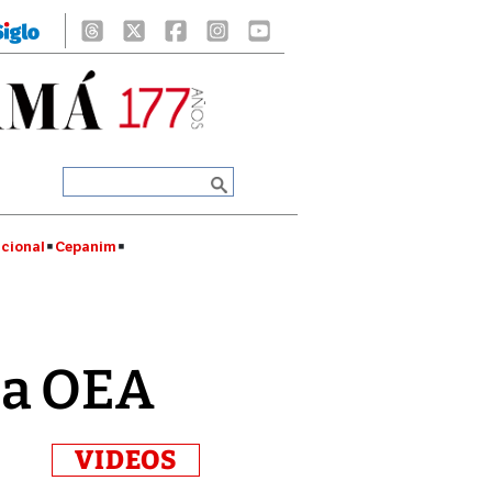
cional
Cepanim
la OEA
VIDEOS