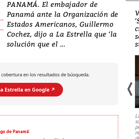
PANAMÁ. El embajador de
Video, Japón: Terremoto
V
Panamá ante la Organización de
deja heridos y graves
‘
Estados Americanos, Guillermo
daños en Kumamoto
c
Cochez, dijo a La Estrella que ‘la
s
solución que el ...
s
 cobertura en los resultados de búsqueda.
a Estrella en Google ↗️
Un fuerte terremoto de magnitud
7,1 se registró este martes 28 de
julio en la prefectura de Kumamoto,
L
al sur de Japón, provocando una
s
emergencia de gran
...
p
igo de Panamá’
r
d