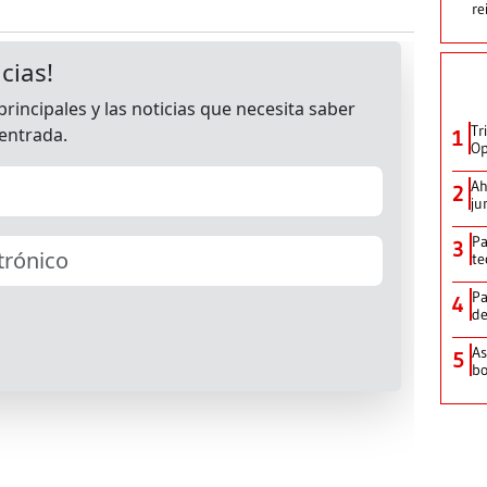
re
Tr
1
Op
Ah
2
ju
Pa
3
te
Pa
4
de
As
5
bo