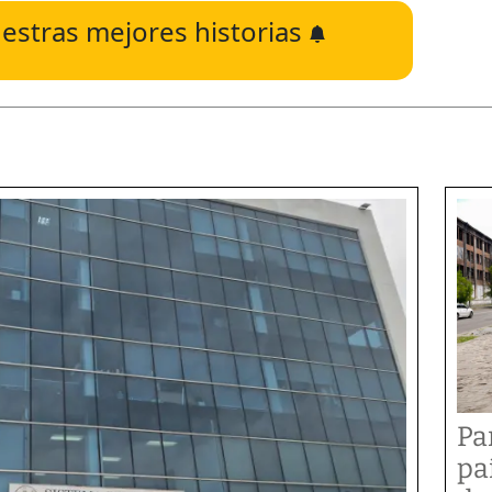
estras mejores historias
Pa
pa