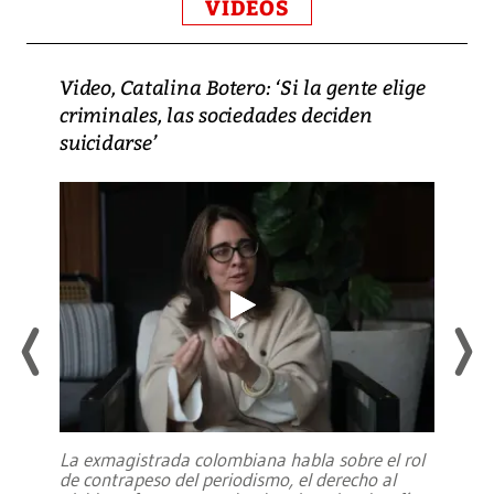
VIDEOS
Video, Catalina Botero: ‘Si la gente elige
criminales, las sociedades deciden
suicidarse’
La exmagistrada colombiana habla sobre el rol
de contrapeso del periodismo, el derecho al