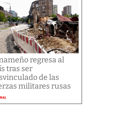
nameño regresa al
ís tras ser
svinculado de las
erzas militares rusas
ONAL