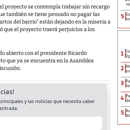
re
l proyecto se contempla trabajar sin recargo
que también se tiene pensado no pagar las
Ga
5
lo
artos del barrio” están dejando en la miseria a
ó que el proyecto traerá perjuicios a los
Tr
do abierto con el presidente Ricardo
1
Op
ecto que ya se encuentra en la Asamblea
Ah
2
iscusión.
ju
Pa
3
te
Pa
4
de
As
5
bo