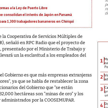
emergencia de gran
...
p
ormas a la Ley de Puerto Libre
r
d
que consolidan el interés de Japón en Panamá
ara 1,300 trabajadores bananeros en Chiriquí
 la Cooperativa de Servicios Múltiples de
 señaló en RPC Radio que el proyecto de
 presentado por el Ministerio de Trabajo y
levará un la esclavitud a los empleados del
Ma
1
ev
Po
 del Gobierno es que más empresas extranjeras
Ví
2
ad
dores", ya que se habla de restablecer la zona
cionarios del Gobierno que "se están
Ca
3
pr
 32,000 hectáreas son "minas de oro" y los
un
ser administrados por la COOSEMUPAR.
Do
4
co