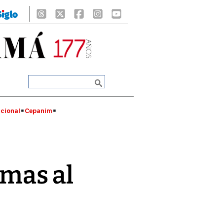
cional
Cepanim
mas al