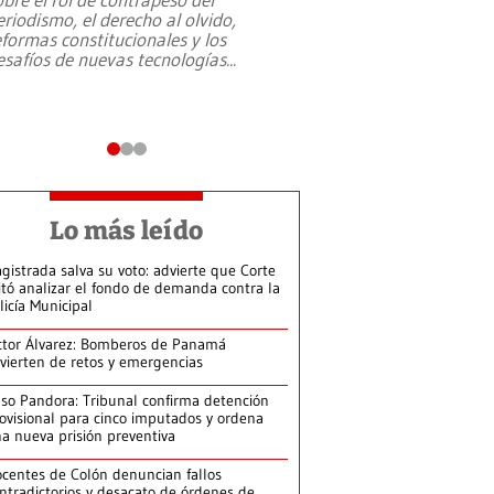
eriodismo, el derecho al olvido,
presidente de Brasil,
eformas constitucionales y los
da Silva, oficializó 
esafíos de nuevas tecnologías
...
candidatura
...
Lo más leído
gistrada salva su voto: advierte que Corte
itó analizar el fondo de demanda contra la
licía Municipal
ctor Álvarez: Bomberos de Panamá
vierten de retos y emergencias
so Pandora: Tribunal confirma detención
ovisional para cinco imputados y ordena
a nueva prisión preventiva
centes de Colón denuncian fallos
ntradictorios y desacato de órdenes de