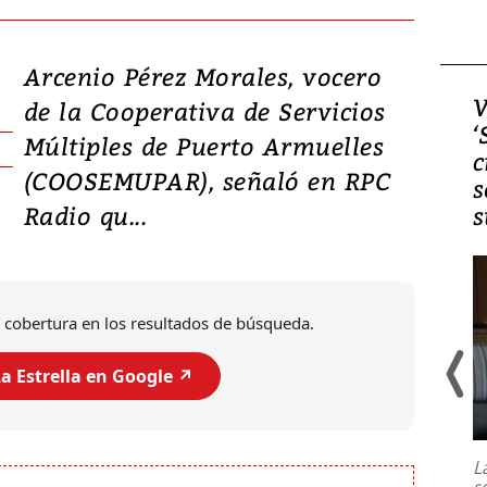
Arcenio Pérez Morales, vocero
Video, Japón: Terremoto
V
de la Cooperativa de Servicios
deja heridos y graves
‘
Múltiples de Puerto Armuelles
daños en Kumamoto
c
(COOSEMUPAR), señaló en RPC
s
Radio qu...
s
 cobertura en los resultados de búsqueda.
a Estrella en Google ↗️
Un fuerte terremoto de magnitud
7,1 se registró este martes 28 de
julio en la prefectura de Kumamoto,
L
al sur de Japón, provocando una
s