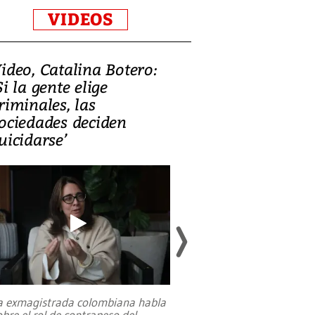
VIDEOS
ideo, Catalina Botero:
Video: Lula la
Si la gente elige
candidatura 
riminales, las
promesas de i
ociedades deciden
en defensa, ed
uicidarse’
tierras raras
a exmagistrada colombiana habla
Entre recuerdos y es
obre el rol de contrapeso del
referencias hacia sus