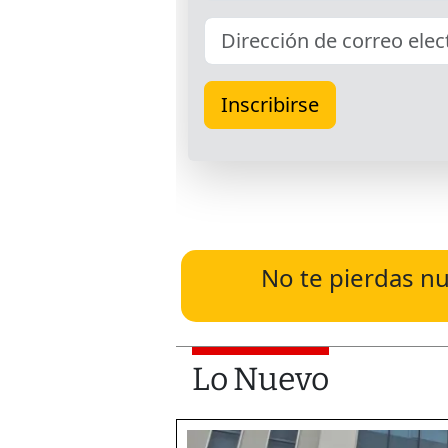
No te pierdas nu
Lo Nuevo