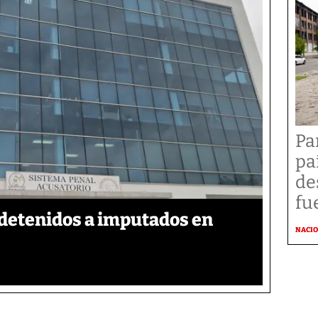
Pa
pa
de
fu
detenidos a imputados en
NACI