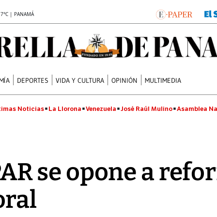
.7°C | PANAMÁ
MÍA
DEPORTES
VIDA Y CULTURA
OPINIÓN
MULTIMEDIA
timas Noticias
La Llorona
Venezuela
José Raúl Mulino
Asamblea Na
 se opone a refor
oral