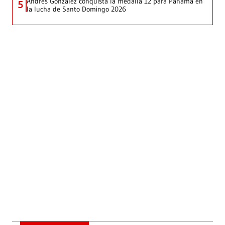
Andrés González conquista la medalla 12 para Panamá en
5
la lucha de Santo Domingo 2026