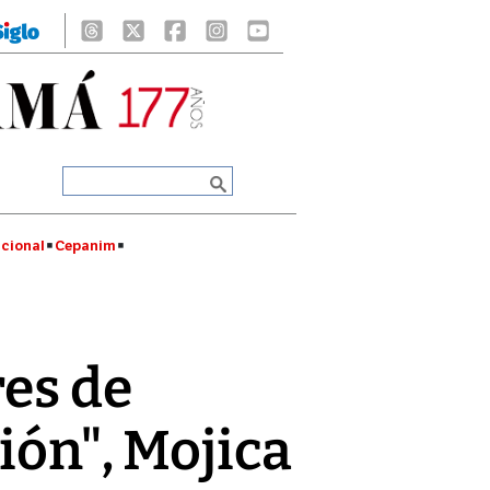
cional
Cepanim
res de
ión", Mojica