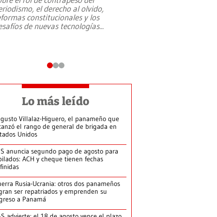
eriodismo, el derecho al olvido,
presidente de Brasil,
eformas constitucionales y los
da Silva, oficializó 
esafíos de nuevas tecnologías
...
candidatura
...
Lo más leído
gusto Villalaz-Higuero, el panameño que
canzó el rango de general de brigada en
tados Unidos
S anuncia segundo pago de agosto para
bilados: ACH y cheque tienen fechas
finidas
erra Rusia-Ucrania: otros dos panameños
gran ser repatriados y emprenden su
greso a Panamá
S advierte: el 18 de agosto vence el plazo