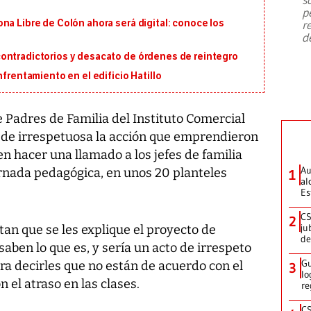
emergencia de gran
...
p
na Libre de Colón ahora será digital: conoce los
r
d
ontradictorios y desacato de órdenes de reintegro
nfrentamiento en el edificio Hatillo
e Padres de Familia del Instituto Comercial
 de irrespetuosa la acción que emprendieron
n hacer una llamado a los jefes de familia
Au
rnada pedagógica, en unos 20 planteles
1
al
Es
CS
2
ju
tan que se les explique el proyecto de
de
aben lo que es, y sería un acto de irrespeto
Gu
ara decirles que no están de acuerdo con el
3
lo
 el atraso en las clases.
re
CS