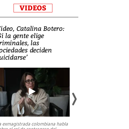
VIDEOS
ideo, Catalina Botero:
Video: Lula la
Si la gente elige
candidatura 
riminales, las
promesas de i
ociedades deciden
en defensa, ed
uicidarse’
tierras raras
a exmagistrada colombiana habla
Entre recuerdos y es
obre el rol de contrapeso del
referencias hacia sus