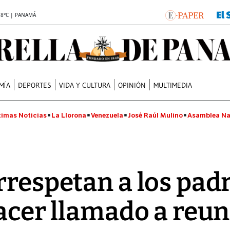
.8°C | PANAMÁ
MÍA
DEPORTES
VIDA Y CULTURA
OPINIÓN
MULTIMEDIA
timas Noticias
La Llorona
Venezuela
José Raúl Mulino
Asamblea Na
rrespetan a los pad
hacer llamado a reun