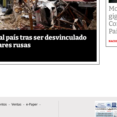
Mo
gi
Co
Pai
 país tras ser desvinculado
NACI
tares rusas
ntos
Ventas
e-Paper