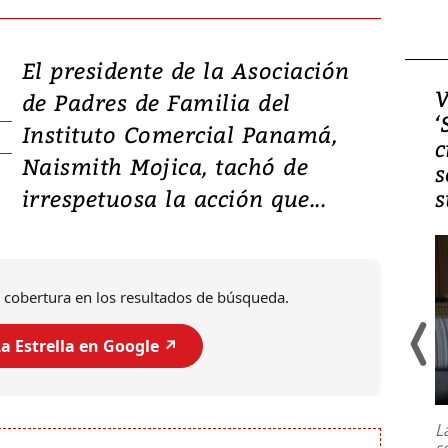
El presidente de la Asociación
Video, Japón: Terremoto
V
de Padres de Familia del
deja heridos y graves
‘
Instituto Comercial Panamá,
daños en Kumamoto
c
Naismith Mojica, tachó de
s
irrespetuosa la acción que...
s
 cobertura en los resultados de búsqueda.
a Estrella en Google ↗️
Un fuerte terremoto de magnitud
7,1 se registró este martes 28 de
julio en la prefectura de Kumamoto,
L
al sur de Japón, provocando una
s