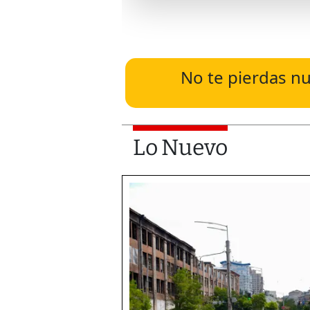
No te pierdas nu
Lo Nuevo