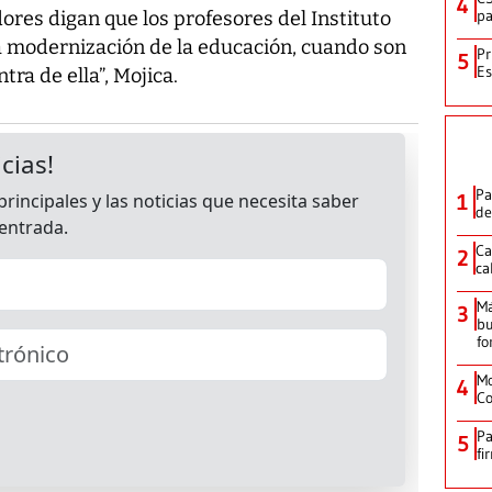
4
pa
res digan que los profesores del Instituto
 modernización de la educación, cuando son
Pr
5
Es
tra de ella”, Mojica.
Pa
1
de
Ca
2
ca
M
3
bu
fo
Mo
4
Co
Pa
5
fi