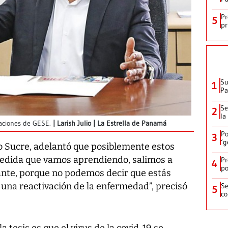
Pr
5
pr
Su
1
P
Se
2
la
alaciones de GESE.
Larish Julio | La Estrella de Panamá
Po
3
‘g
sco Sucre, adelantó que posiblemente estos
edida que vamos aprendiendo, salimos a
Pr
4
po
ante, porque no podemos decir que estás
una reactivación de la enfermedad”, precisó
Se
5
co