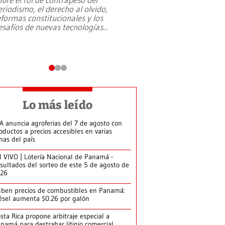
eriodismo, el derecho al olvido,
presidente de Brasil,
eformas constitucionales y los
da Silva, oficializó 
esafíos de nuevas tecnologías
...
candidatura
...
Lo más leído
A anuncia agroferias del 7 de agosto con
oductos a precios accesibles en varias
nas del país
 VIVO | Lotería Nacional de Panamá -
sultados del sorteo de este 5 de agosto de
026
ben precios de combustibles en Panamá:
ésel aumenta $0.26 por galón
sta Rica propone arbitraje especial a
namá para destrabar litigio comercial