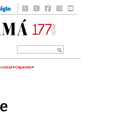
cional
Cepanim
de