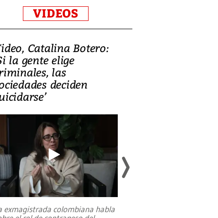
VIDEOS
ideo, Catalina Botero:
Video: Lula la
Si la gente elige
candidatura 
riminales, las
promesas de i
ociedades deciden
en defensa, ed
uicidarse’
tierras raras
a exmagistrada colombiana habla
Entre recuerdos y es
obre el rol de contrapeso del
referencias hacia sus