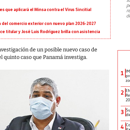
emergencia de gran
...
p
que aplicará el Minsa contra el Virus Sincitial
r
d
ón del comercio exterior con nuevo plan 2026-2027
e titular y José Luis Rodríguez brilla con asistencia
vestigación de un posible nuevo caso de
 el quinto caso que Panamá investiga.
IM
1
pr
zo
EN
2
Re
2
Su
3
di
Co
4
Pa