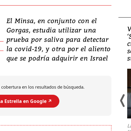
El Minsa, en conjunto con el
Video, Japón: Terremoto
V
Gorgas, estudia utilizar una
deja heridos y graves
‘
prueba por saliva para detectar
daños en Kumamoto
c
la covid-19, y otra por el aliento
s
que se podría adquirir en Israel
s
 cobertura en los resultados de búsqueda.
a Estrella en Google ↗️
Un fuerte terremoto de magnitud
7,1 se registró este martes 28 de
julio en la prefectura de Kumamoto,
L
al sur de Japón, provocando una
s