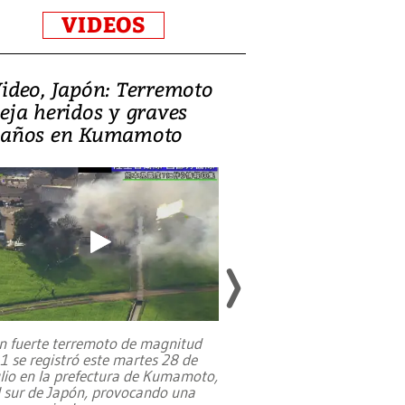
VIDEOS
ideo, Japón: Terremoto
Israel regala 
eja heridos y graves
nueva embaja
años en Kumamoto
Jerusalén sob
familias pales
n fuerte terremoto de magnitud
,1 se registró este martes 28 de
Estados Unidos ha a
ulio en la prefectura de Kumamoto,
un dólar y durante 9
l sur de Japón, provocando una
el terreno para su 