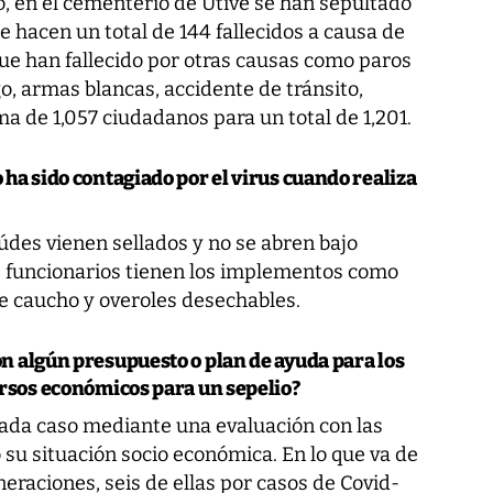
o, en el cementerio de Utivé se han sepultado
e hacen un total de 144 fallecidos a causa de
que han fallecido por otras causas como paros
o, armas blancas, accidente de tránsito,
a de 1,057 ciudadanos para un total de 1,201.
ha sido contagiado por el virus cuando realiza
des vienen sellados y no se abren bajo
s funcionarios tienen los implementos como
de caucho y overoles desechables.
n algún presupuesto o plan de ayuda para los
ursos económicos para un sepelio?
ada caso mediante una evaluación con las
 su situación socio económica. En lo que va de
eraciones, seis de ellas por casos de Covid-