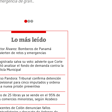
mergencia de gran
...
en Jerusalén Oeste, 
perteneció hasta
...
Lo más leído
ctor Álvarez: Bomberos de Panamá
vierten de retos y emergencias
gistrada salva su voto: advierte que Corte
itó analizar el fondo de demanda contra la
licía Municipal
so Pandora: Tribunal confirma detención
ovisional para cinco imputados y ordena
a nueva prisión preventiva
s de 25 libras ya se vende en el 95% de
s comercios minoristas, según Acodeco
centes de Colón denuncian fallos
ntradictorios y desacato de órdenes de