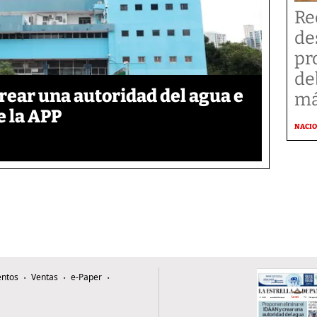
Re
de
pr
de
rear una autoridad del agua e
má
e la APP
NACI
ntos
Ventas
e-Paper