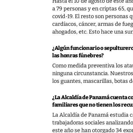
Hasta el 10 de agosto de este añ
a 79 personas y en criptas 65, qu
covid-19. El resto son personas 
cardíacos, cáncer, armas de fueg
ahogados, etc. Esto hace una sum
¿Algún funcionario o sepulturero 
las honras fúnebres?
Como medida preventiva los ataú
ninguna circunstancia. Nuestro
los guantes, mascarillas, botas 
¿La Alcaldía de Panamá cuenta co
familiares que no tienen los rec
La Alcaldía de Panamá estudia c
trabajadoras sociales analizando
este año se han otorgado 34 exon