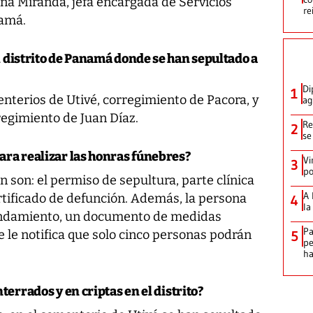
Gina Miranda, jefa encargada de Servicios
re
namá.
l distrito de Panamá donde se han sepultado a
Di
1
nterios de Utivé, corregimiento de Pacora, y
ag
regimiento de Juan Díaz.
Re
2
se
ara realizar las honras fúnebres?
Vi
3
po
son: el permiso de sepultura, parte clínica
A 
rtificado de defunción. Además, la persona
4
la
endamiento, un documento de medidas
Pa
e le notifica que solo cinco personas podrán
5
pe
ha
terrados y en criptas en el distrito?