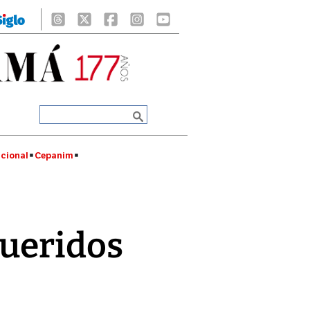
cional
Cepanim
queridos