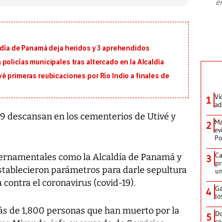
e
plan para modernizar la institución
ldía de Panamá deja heridos y 3 aprehendidos
policías municipales tras altercado en la Alcaldía
é primeras reubicaciones por Río Indio a finales de
Ví
1
ad
-19 descansan en los cementerios de Utivé y
Ma
2
ev
Po
Ca
ernamentales como la Alcaldía de Panamá y
3
pr
establecieron parámetros para darle sepultura
un
 contra el coronavirus (covid-19).
Ga
4
lo
ás de 1,800 personas que han muerto por la
Do
5
co