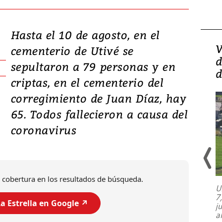
Hasta el 10 de agosto, en el
Isidro Carbonell,
V
cementerio de Utivé se
director de la Lotería:
d
sepultaron a 79 personas y en
‘Vamos a ser más
d
criptas, en el cementerio del
transparentes, tengan fe
corregimiento de Juan Díaz, hay
65. Todos fallecieron a causa del
coronavirus
 cobertura en los resultados de búsqueda.
U
7
El director de la Lotería Nacional de
a Estrella en Google ↗️
j
Beneficencia habla de la lotería
a
clandestina, auditorías internas y su