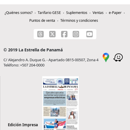
¿Quiénes somos?
Tarifario GESE
Suplementos
Ventas
e-Paper
Puntos de venta
Términos y condiciones
© 2019 La Estrella de Panamá
C/ Alejandro A. Duque G. - Apartado 0815-00507, Zona 4
Teléfono: +507 204-0000
Edición Impresa