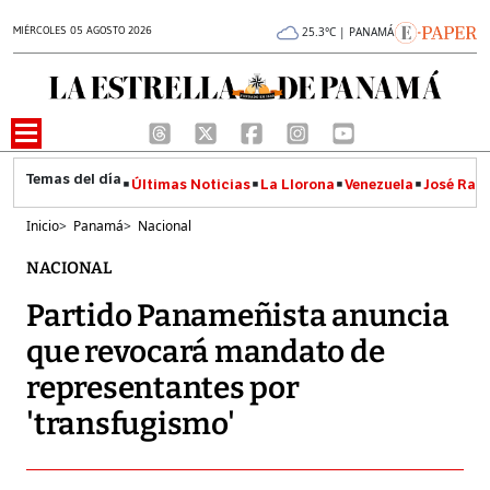
MIÉRCOLES 05 AGOSTO 2026
25.3°C | PANAMÁ
Últimas Noticias
La Llorona
Venezuela
José Raúl
Inicio
>
Panamá
>
Nacional
NACIONAL
Partido Panameñista anuncia
que revocará mandato de
representantes por
'transfugismo'