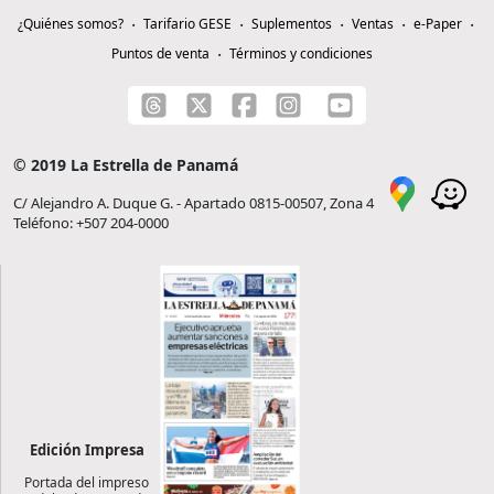
¿Quiénes somos?
Tarifario GESE
Suplementos
Ventas
e-Paper
Puntos de venta
Términos y condiciones
© 2019 La Estrella de Panamá
C/ Alejandro A. Duque G. - Apartado 0815-00507, Zona 4
Teléfono: +507 204-0000
Edición Impresa
Portada del impreso