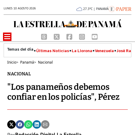
LUNES 10 AGOSTO 2026
27.3°C | PANAMÁ
Últimas Noticias
La Llorona
Venezuela
José Raúl
Inicio
>
Panamá
>
Nacional
NACIONAL
"Los panameños debemos
confiar en los policías", Pérez