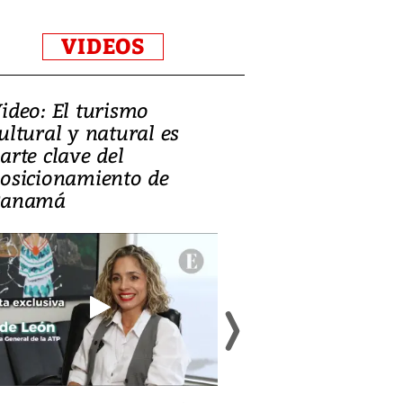
VIDEOS
ideo: El turismo
Zambia: el de
ultural y natural es
equilibrar la 
arte clave del
mineral, la c
osicionamiento de
y la salud púb
Panamá