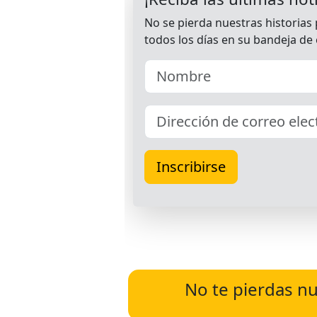
No te pierdas nu