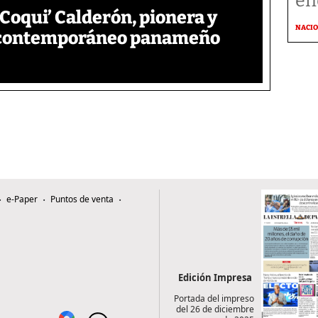
en
‘Coqui’ Calderón, pionera y
NACI
e contemporáneo panameño
e-Paper
Puntos de venta
Edición Impresa
Portada del impreso
del 26 de diciembre