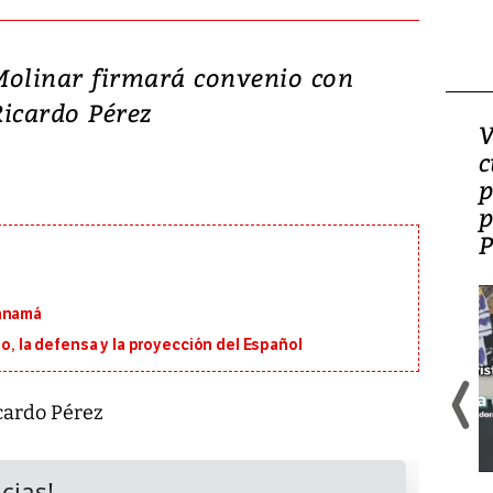
Molinar firmará convenio con
icardo Pérez
¿Es la ‘zambianización’
V
el modelo que Panamá
c
perdió?
p
p
Panamá
io, la defensa y la proyección del Español
cardo Pérez