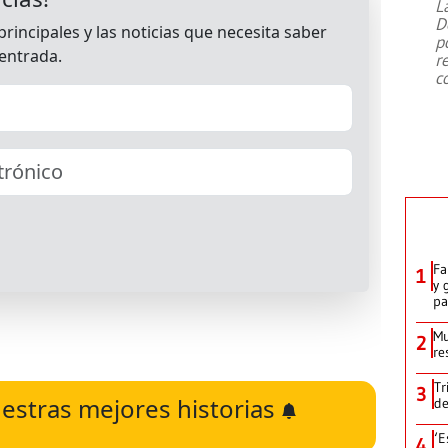
L
D
p
r
c
Fa
1
y 
p
Mu
2
re
Tr
3
estras mejores historias
de
‘E
4