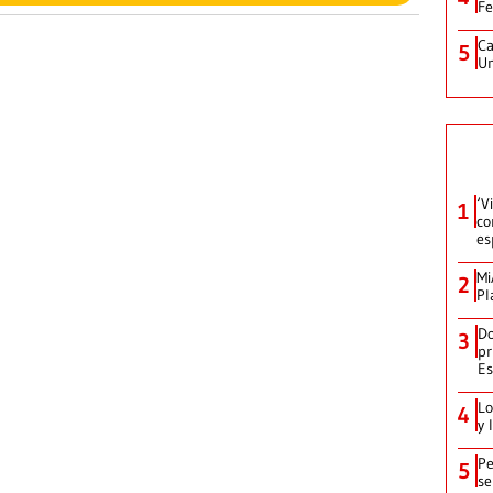
Fe
Ca
5
Un
‘V
1
co
es
Mi
2
Pl
Do
3
pr
Es
Lo
4
y 
Pe
5
se