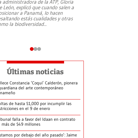
a administradora de la ATP, Gloria
e León, explicó que cuando salen a
osicionar a Panamá, lo hacen
esaltando estás cualidades y otras
omo la biodiversidad
...
Últimas noticias
llece Constancia ‘Coqui’ Calderón, pionera
guardiana del arte contemporáneo
anameño
ltas de hasta $1,000 por incumplir las
stricciones en el 9 de enero
ibunal falla a favor del Idaan en contrato
 más de $49 millones
stamos por debajo del año pasado’: Jaime