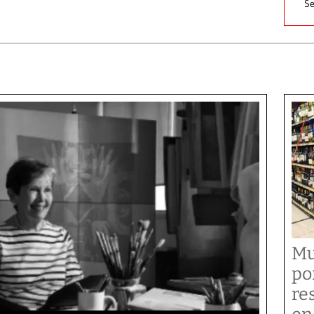
Se
Mu
po
re