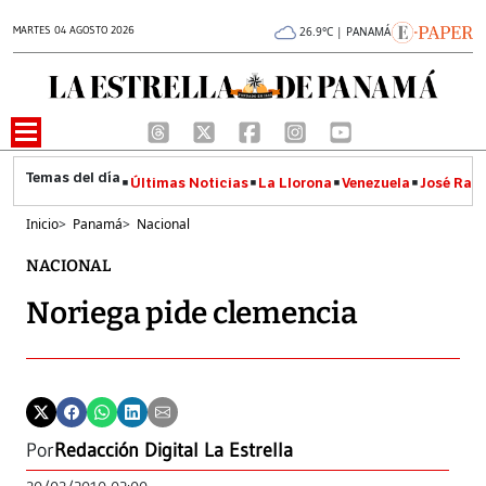
MARTES 04 AGOSTO 2026
26.9°C | PANAMÁ
Últimas Noticias
La Llorona
Venezuela
José Raúl
Inicio
>
Panamá
>
Nacional
NACIONAL
Noriega pide clemencia
Por
Redacción Digital La Estrella