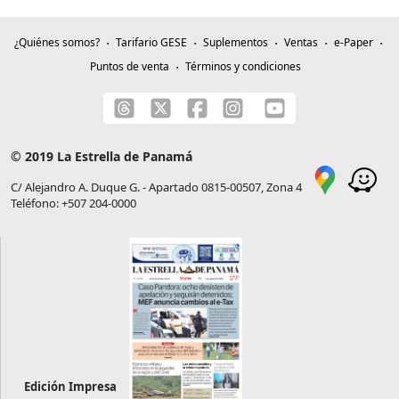
¿Quiénes somos?
Tarifario GESE
Suplementos
Ventas
e-Paper
Puntos de venta
Términos y condiciones
© 2019 La Estrella de Panamá
C/ Alejandro A. Duque G. - Apartado 0815-00507, Zona 4
Teléfono: +507 204-0000
Edición Impresa