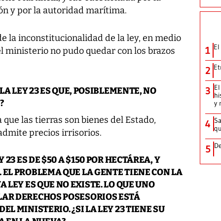
ón y por la autoridad marítima.
de la inconstitucionalidad de la ley, en medio
El
1
l ministerio no pudo quedar con los brazos
Et
2
El
3
 LA LEY 23 ES QUE, POSIBLEMENTE, NO
hi
?
y 
 que las tierras son bienes del Estado,
Sa
4
qu
dmite precios irrisorios.
De
5
 23 ES DE $50 A $150 POR HECTÁREA, Y
 EL PROBLEMA QUE LA GENTE TIENE CON LA
A LEY ES QUE NO EXISTE. LO QUE UNO
LAR DERECHOS POSESORIOS ESTÁ
L MINISTERIO. ¿SI LA LEY 23 TIENE SU