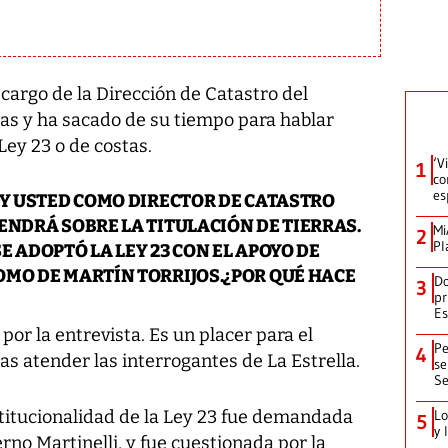
 cargo de la Dirección de Catastro del
as y ha sacado de su tiempo para hablar
 Ley 23 o de costas.
‘V
1
co
es
EY USTED COMO DIRECTOR DE CATASTRO
ENDRÁ SOBRE LA TITULACIÓN DE TIERRAS.
Mi
2
Pl
 ADOPTÓ LA LEY 23 CON EL APOYO DE
OMO DE MARTÍN TORRIJOS.¿POR QUÉ HACE
Do
3
pr
Es
or la entrevista. Es un placer para el
Pe
4
s atender las interrogantes de La Estrella.
se
Se
stitucionalidad de la Ley 23 fue demandada
Lo
5
y 
rno Martinelli, y fue cuestionada por la