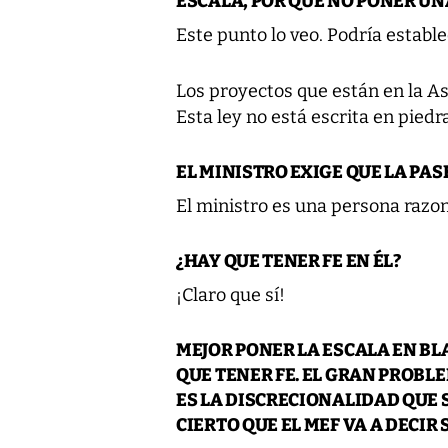
ESCALA, POR QUÉ NO PONER UN
Este punto lo veo. Podría establ
Los proyectos que están en la A
Esta ley no está escrita en piedra
EL MINISTRO EXIGE QUE LA PAS
El ministro es una persona razon
¿HAY QUE TENER FE EN ÉL?
¡Claro que sí!
MEJOR PONER LA ESCALA EN B
QUE TENER FE. EL GRAN PROBL
ES LA DISCRECIONALIDAD QUE 
CIERTO QUE EL MEF VA A DECIR 