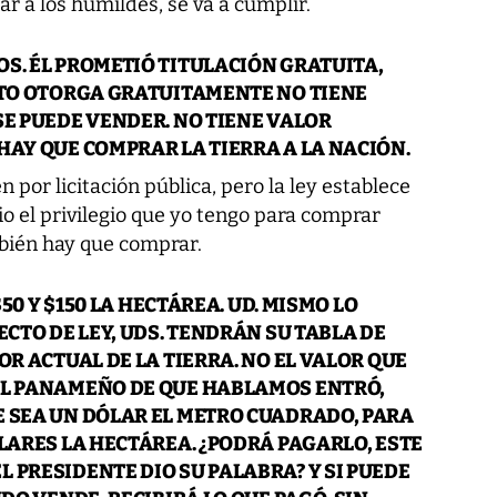
ar a los humildes, se va a cumplir.
S. ÉL PROMETIÓ TITULACIÓN GRATUITA,
CTO OTORGA GRATUITAMENTE NO TIENE
SE PUEDE VENDER. NO TIENE VALOR
HAY QUE COMPRAR LA TIERRA A LA NACIÓN.
 por licitación pública, pero la ley establece
o el privilegio que yo tengo para comprar
bién hay que comprar.
$50 Y $150 LA HECTÁREA. UD. MISMO LO
ECTO DE LEY, UDS. TENDRÁN SU TABLA DE
OR ACTUAL DE LA TIERRA. NO EL VALOR QUE
EL PANAMEÑO DE QUE HABLAMOS ENTRÓ,
E SEA UN DÓLAR EL METRO CUADRADO, PARA
ÓLARES LA HECTÁREA. ¿PODRÁ PAGARLO, ESTE
 PRESIDENTE DIO SU PALABRA? Y SI PUEDE