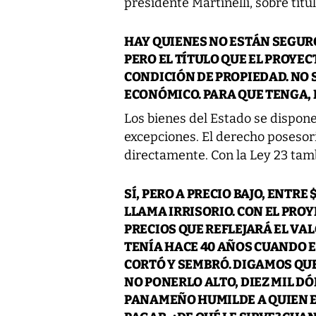
presidente Martinelli, sobre titul
HAY QUIENES NO ESTÁN SEGURO
PERO EL TÍTULO QUE EL PROYE
CONDICIÓN DE PROPIEDAD. NO 
ECONÓMICO. PARA QUE TENGA, 
Los bienes del Estado se disponen
excepciones. El derecho posesori
directamente. Con la Ley 23 tam
SÍ, PERO A PRECIO BAJO, ENTRE 
LLAMA IRRISORIO. CON EL PROY
PRECIOS QUE REFLEJARÁ EL VAL
TENÍA HACE 40 AÑOS CUANDO 
CORTÓ Y SEMBRÓ. DIGAMOS QU
NO PONERLO ALTO, DIEZ MIL D
PANAMEÑO HUMILDE A QUIEN EL