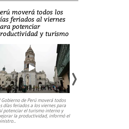
erú moverá todos los
Video, Catalin
ías feriados al viernes
‘Si la gente el
ara potenciar
criminales, la
roductividad y turismo
sociedades de
suicidarse’
l Gobierno de Perú moverá todos
os días feriados a los viernes para
La exmagistrada co
sí potenciar el turismo interno y
sobre el rol de contr
ejorar la productividad, informó el
periodismo, el derech
inistro
...
reformas constitucio
desafíos de nuevas t