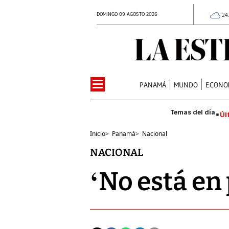
DOMINGO 09 AGOSTO 2026
24
PANAMÁ
MUNDO
ECONO
Úl
Inicio
>
Panamá
>
Nacional
NACIONAL
‘No está en