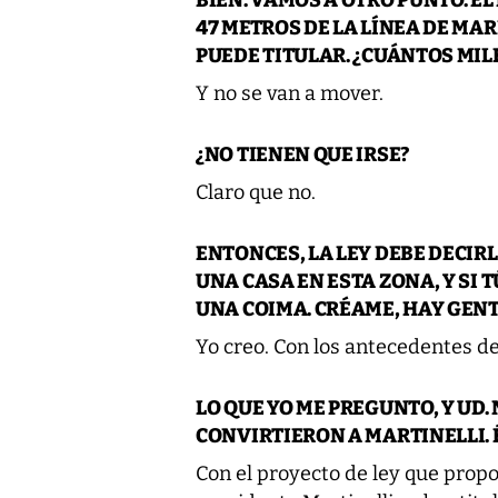
47 METROS DE LA LÍNEA DE MA
PUEDE TITULAR. ¿CUÁNTOS MIL
Y no se van a mover.
¿NO TIENEN QUE IRSE?
Claro que no.
ENTONCES, LA LEY DEBE DECIRLO
UNA CASA EN ESTA ZONA, Y SI 
UNA COIMA. CRÉAME, HAY GEN
Yo creo. Con los antecedentes de
LO QUE YO ME PREGUNTO, Y UD.
CONVIRTIERON A MARTINELLI. É
Con el proyecto de ley que pro