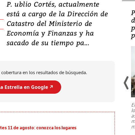
P. ublio Cortés, actualmente
Video: Lula lanza su
P
está a cargo de la Dirección de
candidatura con
d
Catastro del Ministerio de
promesas de inversión
p
Economía y Finanzas y ha
en defensa, educación y
p
sacado de su tiempo pa...
tierras raras
 cobertura en los resultados de búsqueda.
a Estrella en Google ↗️
E
l
Entre recuerdos y escuetas
a
referencias hacia sus adversarios, el
m
presidente de Brasil, Luiz Inácio Lula
m
rtes 11 de agosto: conozca los lugares
da Silva, oficializó este domingo su
candidatura
...