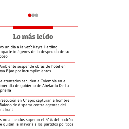
Lo más leído
ivo un día a la vez’: Kayra Harding
mparte imágenes de la despedida de su
poso
Ambiente suspende obras de hotel en
aya Bijao por incumplimientos
s atentados sacuden a Colombia en el
imer día de gobierno de Abelardo De La
priella
rsecución en Chepo: capturan a hombre
ñalado de disparar contra agentes del
nafront
s no alineados superan el 51% del padrón
le quitan la mayoría a los partidos políticos