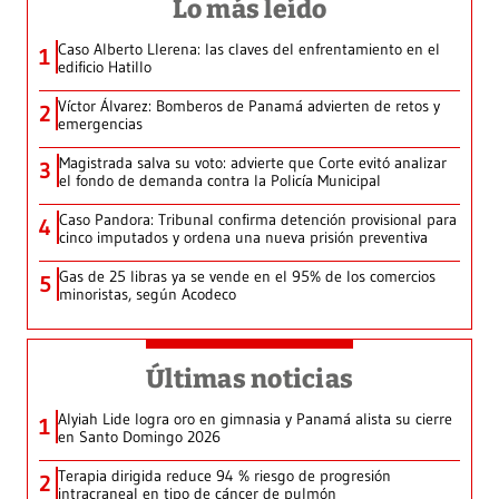
Lo más leído
Caso Alberto Llerena: las claves del enfrentamiento en el
1
edificio Hatillo
Víctor Álvarez: Bomberos de Panamá advierten de retos y
2
emergencias
Magistrada salva su voto: advierte que Corte evitó analizar
3
el fondo de demanda contra la Policía Municipal
Caso Pandora: Tribunal confirma detención provisional para
4
cinco imputados y ordena una nueva prisión preventiva
Gas de 25 libras ya se vende en el 95% de los comercios
5
minoristas, según Acodeco
Últimas noticias
Alyiah Lide logra oro en gimnasia y Panamá alista su cierre
1
en Santo Domingo 2026
Terapia dirigida reduce 94 % riesgo de progresión
2
intracraneal en tipo de cáncer de pulmón