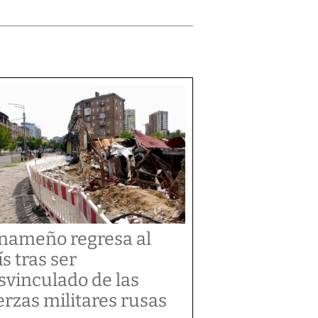
nameño regresa al
ís tras ser
svinculado de las
erzas militares rusas