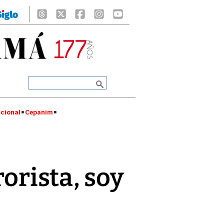
cional
Cepanim
rorista, soy