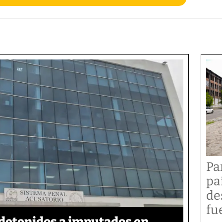
Pa
pa
de
fu