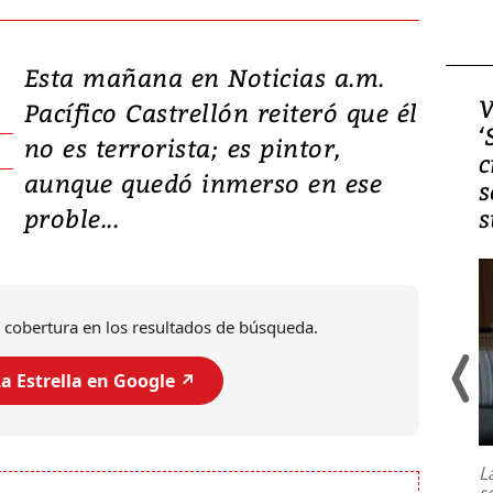
Esta mañana en Noticias a.m.
Video, Japón: Terremoto
V
Pacífico Castrellón reiteró que él
deja heridos y graves
‘
no es terrorista; es pintor,
daños en Kumamoto
c
aunque quedó inmerso en ese
s
proble...
s
 cobertura en los resultados de búsqueda.
a Estrella en Google ↗️
Un fuerte terremoto de magnitud
7,1 se registró este martes 28 de
julio en la prefectura de Kumamoto,
L
al sur de Japón, provocando una
s