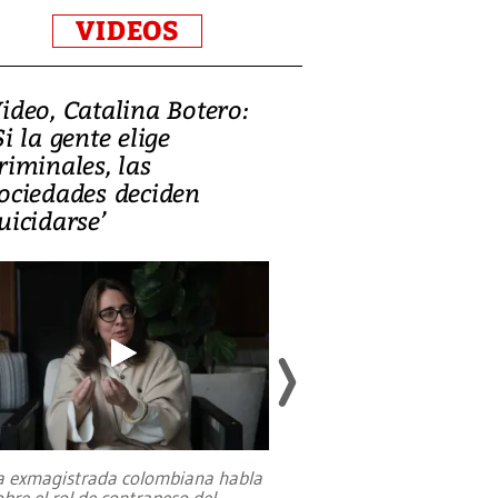
VIDEOS
ideo, Catalina Botero:
Video: Lula la
Si la gente elige
candidatura 
riminales, las
promesas de i
ociedades deciden
en defensa, ed
uicidarse’
tierras raras
a exmagistrada colombiana habla
Entre recuerdos y es
obre el rol de contrapeso del
referencias hacia sus