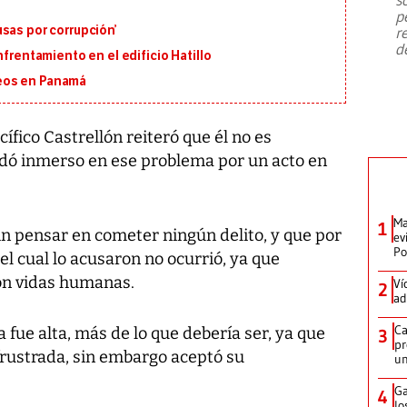
emergencia de gran
...
p
sas por corrupción’
r
d
nfrentamiento en el edificio Hatillo
eos en Panamá
ífico Castrellón reiteró que él no es
uedó inmerso en ese problema por un acto en
Ma
1
sin pensar en cometer ningún delito, y que por
ev
Po
el cual lo acusaron no ocurrió, ya que
on vidas humanas.
Ví
2
ad
Ca
 fue alta, más de lo que debería ser, ya que
3
pr
rustrada, sin embargo aceptó su
un
Ga
4
lo