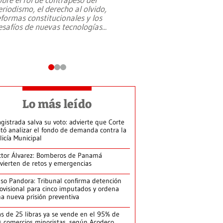
eriodismo, el derecho al olvido,
presidente de Brasil,
eformas constitucionales y los
da Silva, oficializó 
esafíos de nuevas tecnologías
...
candidatura
...
Lo más leído
gistrada salva su voto: advierte que Corte
itó analizar el fondo de demanda contra la
licía Municipal
ctor Álvarez: Bomberos de Panamá
vierten de retos y emergencias
so Pandora: Tribunal confirma detención
ovisional para cinco imputados y ordena
a nueva prisión preventiva
s de 25 libras ya se vende en el 95% de
s comercios minoristas, según Acodeco