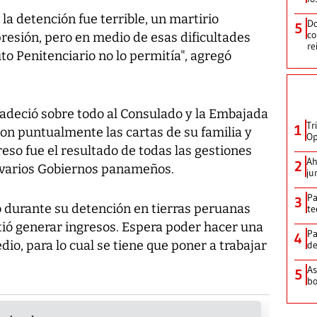
la detención fue terrible, un martirio
Do
5
co
presión, pero en medio de esas dificultades
re
uto Penitenciario no lo permitía", agregó
radeció sobre todo al Consulado y la Embajada
Tr
1
on puntualmente las cartas de su familia y
Op
eso fue el resultado de todas las gestiones
Ah
2
e varios Gobiernos panameños.
ju
Pa
3
 durante su detención en tierras peruanas
te
tió generar ingresos. Espera poder hacer una
Pa
4
io, para lo cual se tiene que poner a trabajar
de
As
5
bo