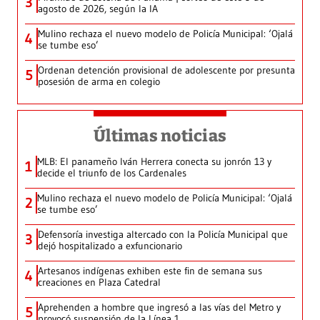
3
agosto de 2026, según la IA
Mulino rechaza el nuevo modelo de Policía Municipal: ‘Ojalá
4
se tumbe eso’
Ordenan detención provisional de adolescente por presunta
5
posesión de arma en colegio
Últimas noticias
MLB: El panameño Iván Herrera conecta su jonrón 13 y
1
decide el triunfo de los Cardenales
Mulino rechaza el nuevo modelo de Policía Municipal: ‘Ojalá
2
se tumbe eso’
Defensoría investiga altercado con la Policía Municipal que
3
dejó hospitalizado a exfuncionario
Artesanos indígenas exhiben este fin de semana sus
4
creaciones en Plaza Catedral
Aprehenden a hombre que ingresó a las vías del Metro y
5
provocó suspensión de la Línea 1