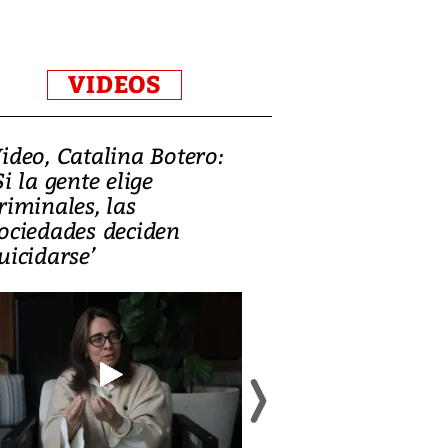
VIDEOS
ideo, Catalina Botero:
Video: Lula la
Si la gente elige
candidatura 
riminales, las
promesas de i
ociedades deciden
en defensa, ed
uicidarse’
tierras raras