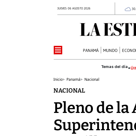
JUEVES 06 AGOSTO 2026
30
PANAMÁ
MUNDO
ECONO
Úl
Inicio
>
Panamá
>
Nacional
NACIONAL
Pleno de la
Superinten