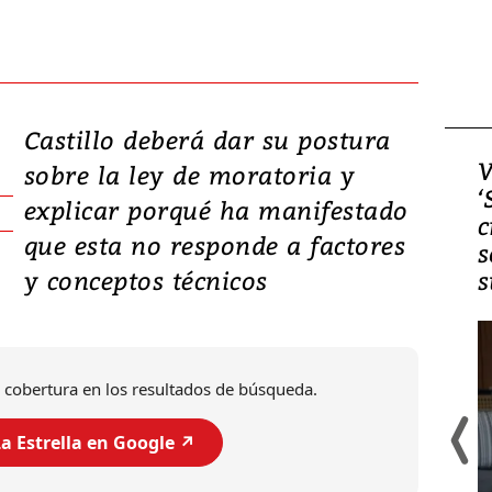
Castillo deberá dar su postura
Video, Japón: Terremoto
V
sobre la ley de moratoria y
deja heridos y graves
‘
explicar porqué ha manifestado
daños en Kumamoto
c
que esta no responde a factores
s
y conceptos técnicos​
s
 cobertura en los resultados de búsqueda.
a Estrella en Google ↗️
Un fuerte terremoto de magnitud