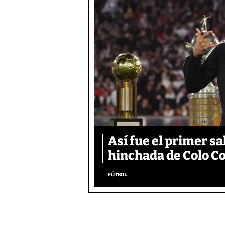
Así fue el primer s
hinchada de Colo Co
FÚTBOL