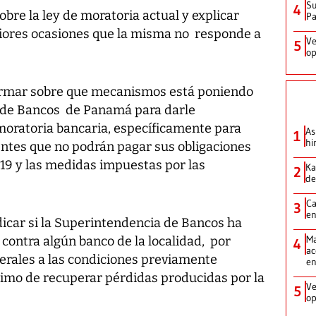
Su
4
re la ley de moratoria actual y explicar
P
iores ocasiones que la misma no responde a
Ve
5
op
formar sobre que mecanismos está poniendo
a de Bancos de Panamá para darle
moratoria bancaria, específicamente para
As
1
hi
entes que no podrán pagar sus obligaciones
-19 y las medidas impuestas por las
Ka
2
de
Ca
3
en
ndicar si la Superintendencia de Bancos ha
Ma
contra algún banco de la localidad, por
4
ac
erales a las condiciones previamente
e
nimo de recuperar pérdidas producidas por la
Ve
5
op