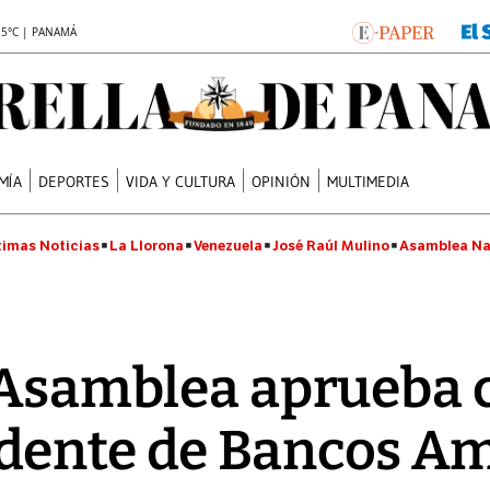
.5°C | PANAMÁ
MÍA
DEPORTES
VIDA Y CULTURA
OPINIÓN
MULTIMEDIA
timas Noticias
La Llorona
Venezuela
José Raúl Mulino
Asamblea Na
 Asamblea aprueba c
dente de Bancos A