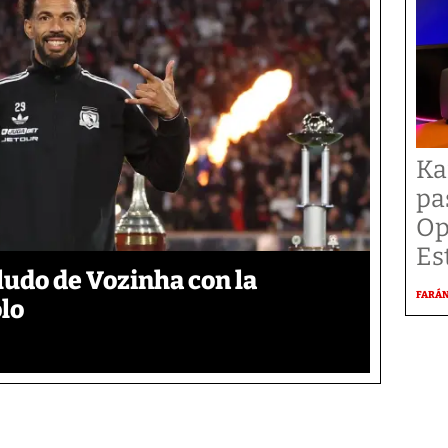
Ka
pa
Op
Es
aludo de Vozinha con la
FARÁ
lo