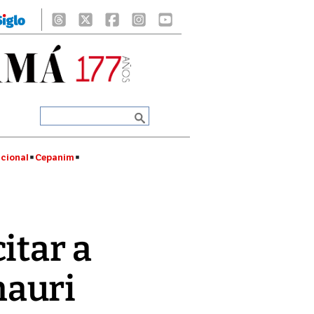
cional
Cepanim
itar a
mauri