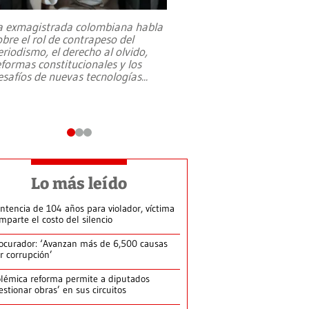
a exmagistrada colombiana habla
Entre recuerdos y es
obre el rol de contrapeso del
referencias hacia sus
eriodismo, el derecho al olvido,
presidente de Brasil,
eformas constitucionales y los
da Silva, oficializó 
esafíos de nuevas tecnologías
...
candidatura
...
Lo más leído
ntencia de 104 años para violador, víctima
mparte el costo del silencio
ocurador: ‘Avanzan más de 6,500 causas
r corrupción’
lémica reforma permite a diputados
estionar obras’ en sus circuitos