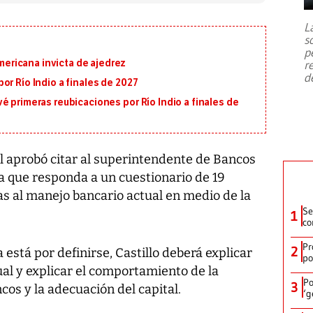
7,1 se registró este martes 28 de
julio en la prefectura de Kumamoto,
L
al sur de Japón, provocando una
s
emergencia de gran
...
p
ricana invicta de ajedrez
r
d
or Río Indio a finales de 2027
é primeras reubicaciones por Río Indio a finales de
l aprobó citar al superintendente de Bancos
a que responda a un cuestionario de 19
as al manejo bancario actual en medio de la
Se
1
co
Pr
2
está por definirse, Castillo deberá explicar
po
ual y explicar el comportamiento de la
Po
3
ncos y la adecuación del capital.
‘g