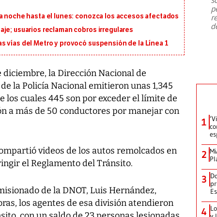
emergencia de gran
...
p
ta noche hasta el lunes: conozca los accesos afectados
r
d
je; usuarios reclaman cobros irregulares
s vías del Metro y provocó suspensión de la Línea 1
 diciembre, la Dirección Nacional de
e la Policía Nacional emitieron unas 1,345
e los cuales 445 son por exceder el límite de
ión a más de 50 conductores por manejar con
‘V
1
co
es
compartió videos de los autos remolcados en
Mi
2
Pl
ringir el Reglamento del Tránsito.
Do
3
pr
omisionado de la DNOT, Luis Hernández,
Es
oras, los agentes de esa división atendieron
Lo
4
nsito, con un saldo de 23 personas lesionadas.
y 