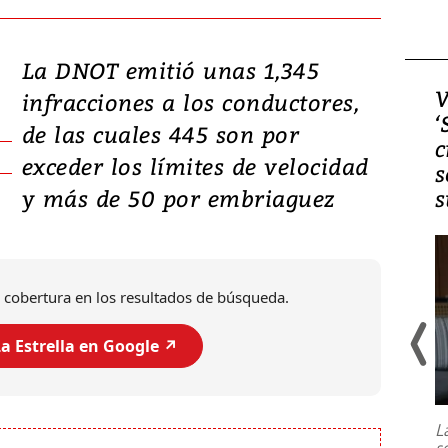
La DNOT emitió unas 1,345
Video, Japón: Terremoto
V
infracciones a los conductores,
deja heridos y graves
‘
de las cuales 445 son por
daños en Kumamoto
c
exceder los límites de velocidad
s
y más de 50 por embriaguez
s
 cobertura en los resultados de búsqueda.
a Estrella en Google ↗️
Un fuerte terremoto de magnitud
7,1 se registró este martes 28 de
julio en la prefectura de Kumamoto,
L
al sur de Japón, provocando una
s