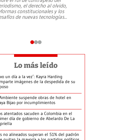
eriodismo, el derecho al olvido,
presidente de Brasil,
eformas constitucionales y los
da Silva, oficializó 
esafíos de nuevas tecnologías
...
candidatura
...
Lo más leído
ivo un día a la vez’: Kayra Harding
mparte imágenes de la despedida de su
poso
Ambiente suspende obras de hotel en
aya Bijao por incumplimientos
s atentados sacuden a Colombia en el
imer día de gobierno de Abelardo De La
priella
s no alineados superan el 51% del padrón
le quitan la mayoría a los partidos políticos