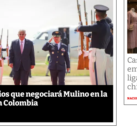
Cas
em
li
ch
ios que negociará Mulino en la
NACI
n Colombia