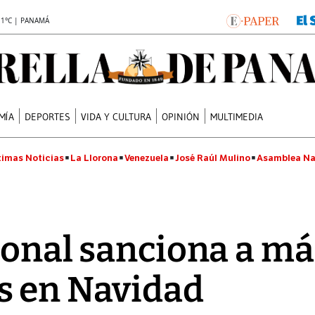
.1°C | PANAMÁ
MÍA
DEPORTES
VIDA Y CULTURA
OPINIÓN
MULTIMEDIA
timas Noticias
La Llorona
Venezuela
José Raúl Mulino
Asamblea Na
ional sanciona a má
s en Navidad