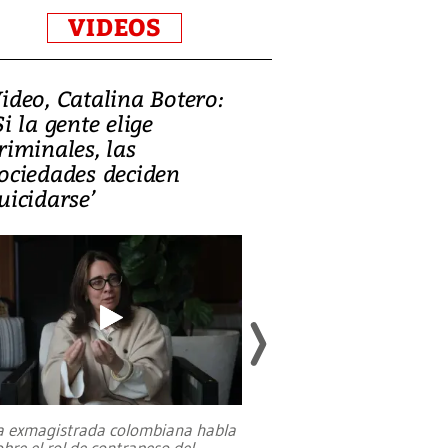
VIDEOS
ideo, Catalina Botero:
Video: Lula la
Si la gente elige
candidatura 
riminales, las
promesas de i
ociedades deciden
en defensa, ed
uicidarse’
tierras raras
a exmagistrada colombiana habla
Entre recuerdos y es
obre el rol de contrapeso del
referencias hacia sus