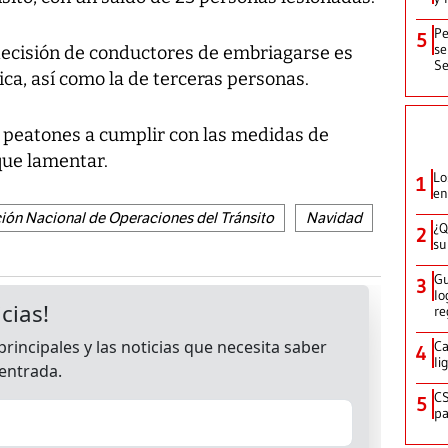
Pe
5
se
 decisión de conductores de embriagarse es
Se
sica, así como la de terceras personas.
s peatones a cumplir con las medidas de
 que lamentar.
Lo
1
en
ión Nacional de Operaciones del Tránsito
Navidad
¿Q
2
su
Gu
3
lo
re
Ca
4
li
CS
5
pa