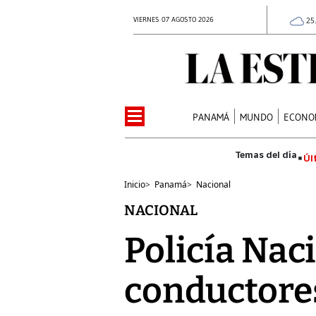
VIERNES 07 AGOSTO 2026
25
PANAMÁ
MUNDO
ECONO
Úl
Inicio
>
Panamá
>
Nacional
NACIONAL
Policía Nac
conductore