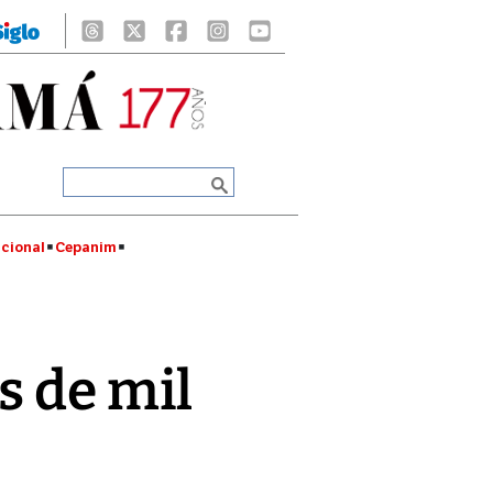
cional
Cepanim
s de mil