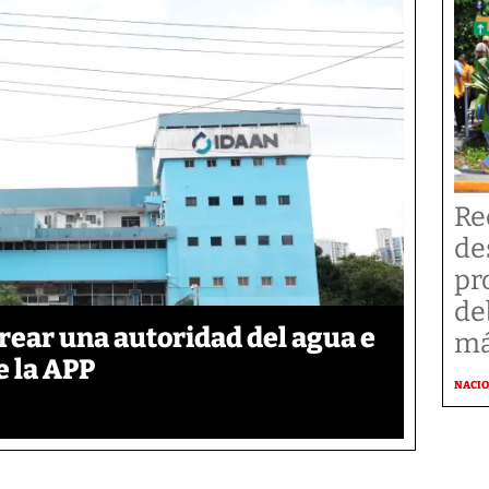
Re
de
pr
de
rear una autoridad del agua e
má
e la APP
NACI