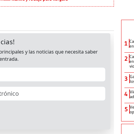
Ca
1
en
Ca
2
en
vi
Ga
3
lo
Ví
4
ad
Ve
5
op