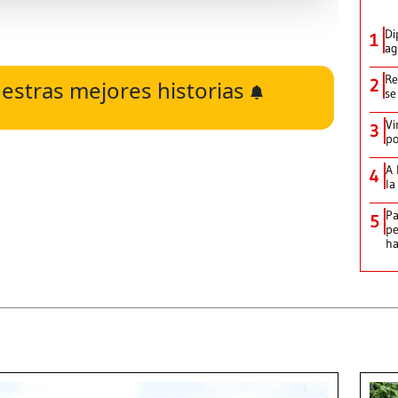
Di
1
ag
Re
2
estras mejores historias
se
Vi
3
po
A 
4
la
Pa
5
pe
ha