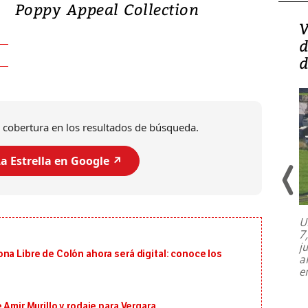
Poppy Appeal Collection
Isidro Carbonell,
V
director de la Lotería:
d
‘Vamos a ser más
d
transparentes, tengan fe
 cobertura en los resultados de búsqueda.
a Estrella en Google ↗️
U
7
El director de la Lotería Nacional de
j
Beneficencia habla de la lotería
na Libre de Colón ahora será digital: conoce los
a
clandestina, auditorías internas y su
e
plan para modernizar la institución
 Amir Murillo y rodaje para Vergara