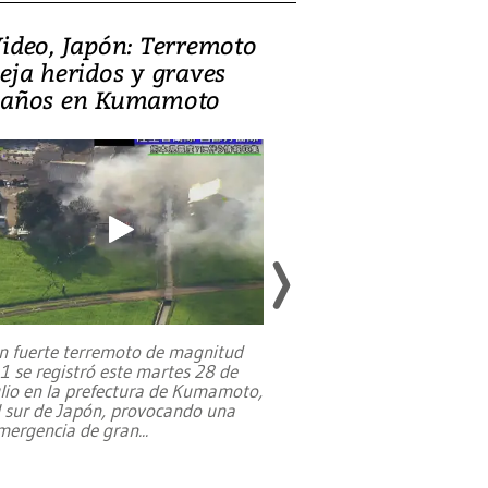
ideo, Japón: Terremoto
Israel regala 
eja heridos y graves
nueva embaja
años en Kumamoto
Jerusalén sob
familias pales
n fuerte terremoto de magnitud
,1 se registró este martes 28 de
Estados Unidos ha a
ulio en la prefectura de Kumamoto,
un dólar y durante 9
l sur de Japón, provocando una
el terreno para su 
mergencia de gran
...
en Jerusalén Oeste, 
perteneció hasta
...