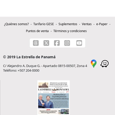
¿Quiénes somos?
Tarifario GESE
Suplementos
Ventas
e-Paper
Puntos de venta
Términos y condiciones
© 2019 La Estrella de Panamá
C/ Alejandro A. Duque G. - Apartado 0815-00507, Zona 4
Teléfono: +507 204-0000