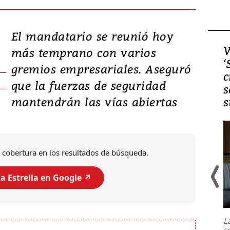
El mandatario se reunió hoy
Video, Japón: Terremoto
V
más temprano con varios
deja heridos y graves
‘
gremios empresariales. Aseguró
daños en Kumamoto
c
que la fuerzas de seguridad
s
mantendrán las vías abiertas
s
 cobertura en los resultados de búsqueda.
a Estrella en Google ↗️
Un fuerte terremoto de magnitud
7,1 se registró este martes 28 de
julio en la prefectura de Kumamoto,
L
al sur de Japón, provocando una
s