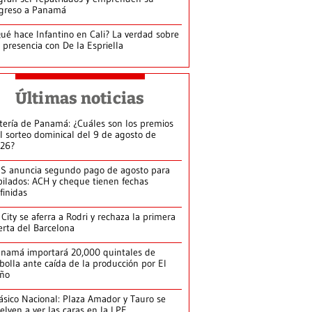
greso a Panamá
ué hace Infantino en Cali? La verdad sobre
 presencia con De la Espriella
Últimas noticias
tería de Panamá: ¿Cuáles son los premios
l sorteo dominical del 9 de agosto de
26?
S anuncia segundo pago de agosto para
bilados: ACH y cheque tienen fechas
finidas
 City se aferra a Rodri y rechaza la primera
erta del Barcelona
namá importará 20,000 quintales de
bolla ante caída de la producción por El
iño
ásico Nacional: Plaza Amador y Tauro se
elven a ver las caras en la LPF