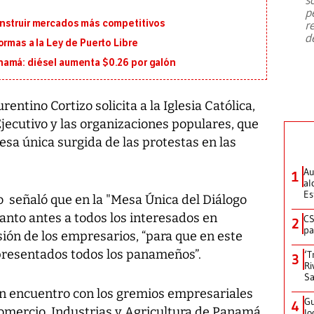
emergencia de gran
...
p
onstruir mercados más competitivos
r
d
ormas a la Ley de Puerto Libre
namá: diésel aumenta $0.26 por galón
entino Cortizo solicita a la Iglesia Católica,
 Ejecutivo y las organizaciones populares, que
sa única surgida de las protestas en las
Au
1
al
Es
o señaló que en la "Mesa Única del Diálogo
anto antes a todos los interesados en
CS
2
pa
usión de los empresarios, “para que en este
presentados todos los panameños”.
‘T
3
Ri
Sa
n encuentro con los gremios empresariales
Gu
4
omercio, Industrias y Agricultura de Panamá
lo