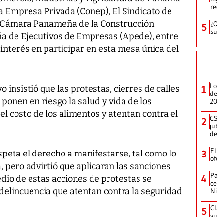
re
la Empresa Privada (Conep), El Sindicato de
la Cámara Panameña de la Construcción
¿Q
5
su
a de Ejecutivos de Empresas (Apede), entre
interés en participar en esta mesa única del
Lo
vo insistió que las protestas, cierres de calles
1
de
 ponen en riesgo la salud y vida de los
20
 costo de los alimentos y atentan contra el
CS
2
ju
de
El
speta el derecho a manifestarse, tal como lo
3
of
a, pero advirtió que aplicaran las sanciones
Pa
4
dio de estas acciones de protestas se
ce
 delincuencia que atentan contra la seguridad
N
Cl
5
vu