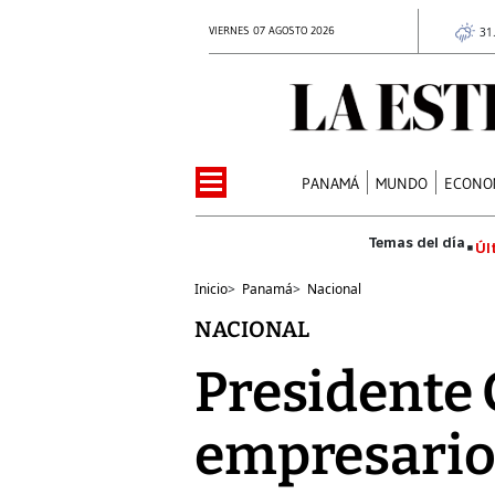
VIERNES 07 AGOSTO 2026
31
PANAMÁ
MUNDO
ECONO
Úl
Inicio
>
Panamá
>
Nacional
NACIONAL
Presidente 
empresarios