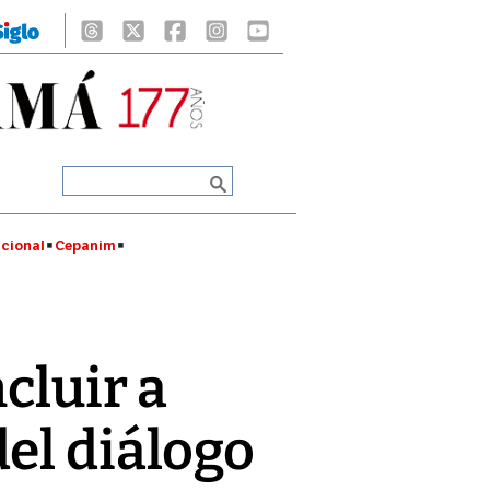
cional
Cepanim
cluir a
el diálogo