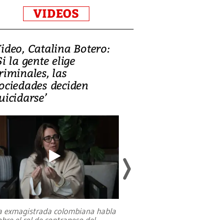
VIDEOS
ideo, Catalina Botero:
Video: Lula la
Si la gente elige
candidatura 
riminales, las
promesas de i
ociedades deciden
en defensa, ed
uicidarse’
tierras raras
a exmagistrada colombiana habla
Entre recuerdos y es
obre el rol de contrapeso del
referencias hacia sus