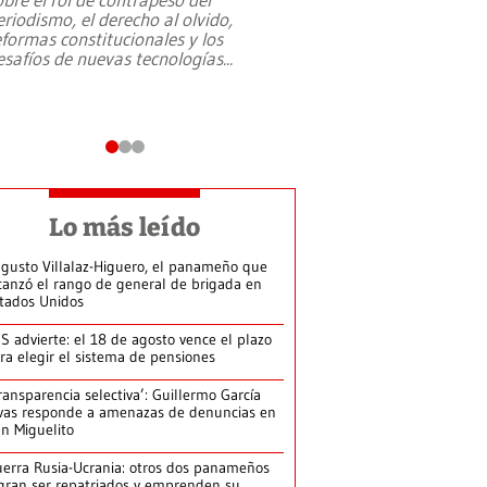
eriodismo, el derecho al olvido,
presidente de Brasil,
eformas constitucionales y los
da Silva, oficializó 
esafíos de nuevas tecnologías
...
candidatura
...
Lo más leído
gusto Villalaz-Higuero, el panameño que
canzó el rango de general de brigada en
tados Unidos
S advierte: el 18 de agosto vence el plazo
ra elegir el sistema de pensiones
ransparencia selectiva’: Guillermo García
vas responde a amenazas de denuncias en
n Miguelito
erra Rusia-Ucrania: otros dos panameños
gran ser repatriados y emprenden su