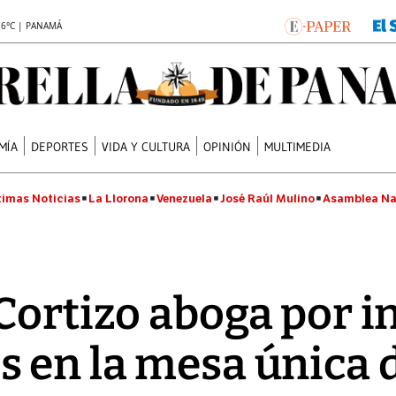
.6°C | PANAMÁ
MÍA
DEPORTES
VIDA Y CULTURA
OPINIÓN
MULTIMEDIA
timas Noticias
La Llorona
Venezuela
José Raúl Mulino
Asamblea Na
Cortizo aboga por in
 en la mesa única d