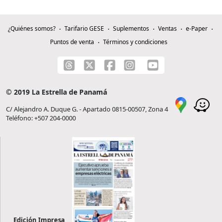
¿Quiénes somos?
Tarifario GESE
Suplementos
Ventas
e-Paper
Puntos de venta
Términos y condiciones
© 2019 La Estrella de Panamá
C/ Alejandro A. Duque G. - Apartado 0815-00507, Zona 4
Teléfono: +507 204-0000
Edición Impresa