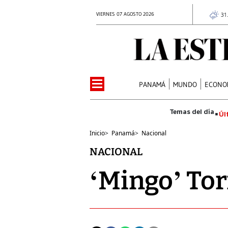
VIERNES 07 AGOSTO 2026
31
PANAMÁ
MUNDO
ECONO
Úl
Inicio
>
Panamá
>
Nacional
NACIONAL
‘Mingo’ Tor