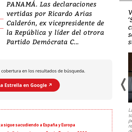
PANAMÁ. Las declaraciones
Video, Japón: Terremoto
V
vertidas por Ricardo Arias
deja heridos y graves
‘
Calderón, ex vicepresidente de
daños en Kumamoto
c
la República y líder del otrora
s
Partido Demócrata C...
s
 cobertura en los resultados de búsqueda.
a Estrella en Google ↗️
Un fuerte terremoto de magnitud
7,1 se registró este martes 28 de
julio en la prefectura de Kumamoto,
L
al sur de Japón, provocando una
s
emergencia de gran
...
p
ta sigue sacudiendo a España y Europa
r
d