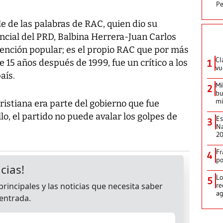
Pe
le de las palabras de RAC, quien dio su
ncial del PRD, Balbina Herrera-Juan Carlos
ención popular; es el propio RAC que por más
Cl
 15 años después de 1999, fue un crítico a los
1
vu
aís.
Mi
2
bu
mi
ristiana era parte del gobierno que fue
llo, el partido no puede avalar los golpes de
Es
3
Na
2
Fr
4
p
Lo
5
re
ag