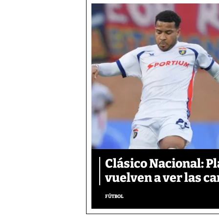
Clásico Nacional: P
vuelven a ver las ca
FÚTBOL