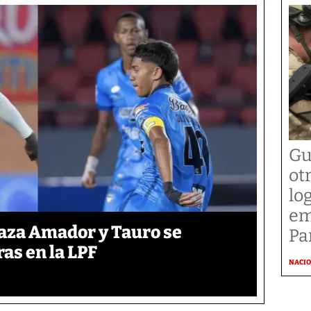
Gu
ot
lo
em
laza Amador y Tauro se
P
ras en la LPF
NACI