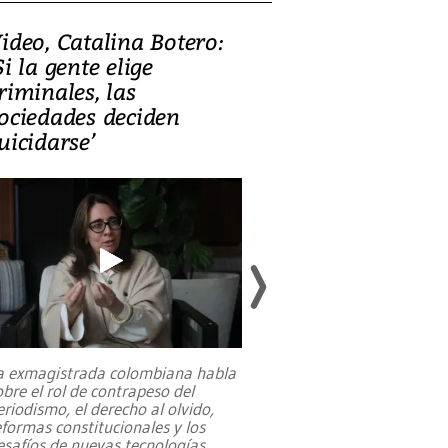
ideo, Catalina Botero:
Video: Lula la
Si la gente elige
candidatura 
riminales, las
promesas de i
ociedades deciden
en defensa, ed
uicidarse’
tierras raras
a exmagistrada colombiana habla
Entre recuerdos y es
obre el rol de contrapeso del
referencias hacia sus
eriodismo, el derecho al olvido,
presidente de Brasil,
eformas constitucionales y los
da Silva, oficializó 
esafíos de nuevas tecnologías
...
candidatura
...