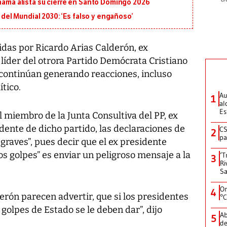
anamá alista su cierre en Santo Domingo 2026
l del Mundial 2030: ‘Es falso y engañoso’
das por Ricardo Arias Calderón, ex
 líder del otrora Partido Demócrata Cristiano
 continúan generando reacciones, incluso
ítico.
Au
1
al
Es
 miembro de la Junta Consultiva del PP, ex
idente de dicho partido, las declaraciones de
CS
2
pa
raves”, pues decir que el ex presidente
os golpes” es enviar un peligroso mensaje a la
‘T
3
Ri
Sa
On
4
erón parecen advertir, que si los presidentes
°C
golpes de Estado se le deben dar”, dijo
Ab
5
de