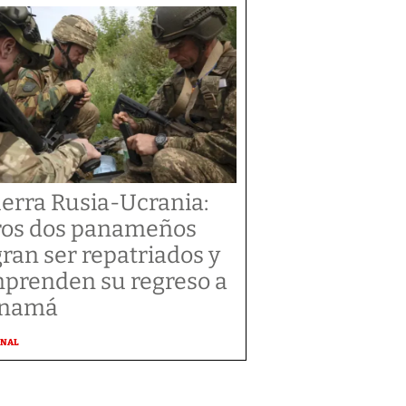
erra Rusia-Ucrania:
ros dos panameños
gran ser repatriados y
prenden su regreso a
anamá
ONAL