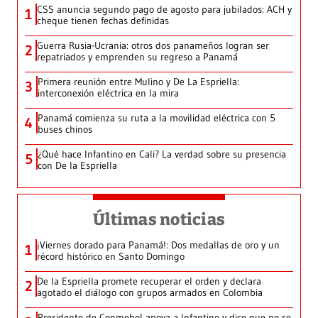
CSS anuncia segundo pago de agosto para jubilados: ACH y
1
cheque tienen fechas definidas
Guerra Rusia-Ucrania: otros dos panameños logran ser
2
repatriados y emprenden su regreso a Panamá
Primera reunión entre Mulino y De La Espriella:
3
interconexión eléctrica en la mira
Panamá comienza su ruta a la movilidad eléctrica con 5
4
buses chinos
¿Qué hace Infantino en Cali? La verdad sobre su presencia
5
con De la Espriella
Últimas noticias
¡Viernes dorado para Panamá!: Dos medallas de oro y un
1
récord histórico en Santo Domingo
De la Espriella promete recuperar el orden y declara
2
agotado el diálogo con grupos armados en Colombia
Presidente de Conmebol apoya a Infantino y dice que no se