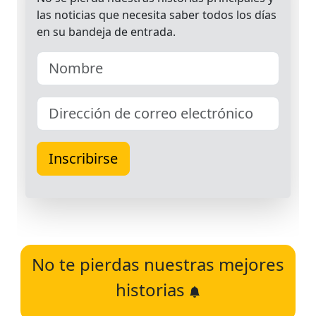
No te pierdas nuestras mejores
historias