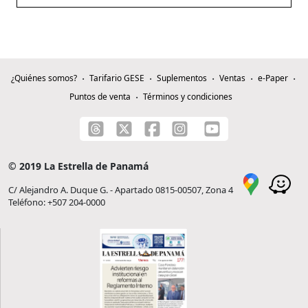
¿Quiénes somos?
Tarifario GESE
Suplementos
Ventas
e-Paper
Puntos de venta
Términos y condiciones
© 2019 La Estrella de Panamá
C/ Alejandro A. Duque G. - Apartado 0815-00507, Zona 4
Teléfono: +507 204-0000