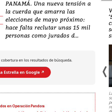
PANAMÁ. Una nueva tensión a
Video, Japón: Terremoto
V
la cuerda que amarra las
deja heridos y graves
‘
elecciones de mayo próximo:
daños en Kumamoto
c
hace falta reclutar unas 15 mil
s
personas como jurados d...
s
 cobertura en los resultados de búsqueda.
a Estrella en Google ↗️
Un fuerte terremoto de magnitud
7,1 se registró este martes 28 de
julio en la prefectura de Kumamoto,
L
al sur de Japón, provocando una
s
emergencia de gran
...
p
ados en Operación Pandora
r
d