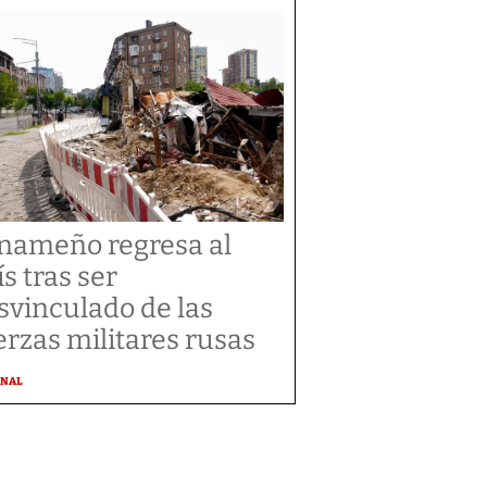
nameño regresa al
ís tras ser
svinculado de las
erzas militares rusas
ONAL