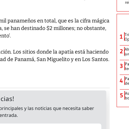
re
mil panameños en total, que es la cifra mágica
a, se han destinado $2 millones; no obstante,
Tr
nto’.
1
Op
Ah
2
ción. Los sitios donde la apatía está haciendo
ju
dad de Panamá, San Miguelito y en Los Santos.
Pa
3
te
Pa
4
de
As
5
bo