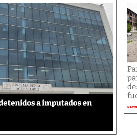
Pa
pa
de
fu
detenidos a imputados en
NACI