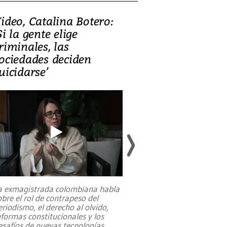
ideo, Catalina Botero:
Video: Lula la
Si la gente elige
candidatura 
riminales, las
promesas de i
ociedades deciden
en defensa, ed
uicidarse’
tierras raras
a exmagistrada colombiana habla
Entre recuerdos y es
obre el rol de contrapeso del
referencias hacia sus
eriodismo, el derecho al olvido,
presidente de Brasil,
eformas constitucionales y los
da Silva, oficializó 
esafíos de nuevas tecnologías
...
candidatura
...