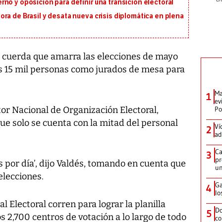
no y oposición para definir una transición electoral
ra de Brasil y desata nueva crisis diplomática en plena
 cuerda que amarra las elecciones de mayo
as 15 mil personas como jurados de mesa para
Ma
1
ev
ctor Nacional de Organización Electoral,
Po
e solo se cuenta con la mitad del personal
Ví
2
ad
Ca
3
pr
s por día’, dijo Valdés, tomando en cuenta que
un
elecciones.
Ga
4
lo
l Electoral corren para lograr la planilla
Do
5
s 2,700 centros de votación a lo largo de todo
co