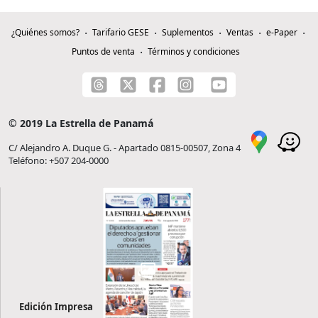
¿Quiénes somos?
Tarifario GESE
Suplementos
Ventas
e-Paper
Puntos de venta
Términos y condiciones
© 2019 La Estrella de Panamá
C/ Alejandro A. Duque G. - Apartado 0815-00507, Zona 4
Teléfono: +507 204-0000
Edición Impresa