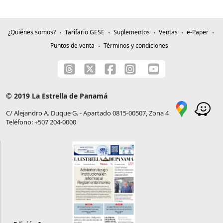
¿Quiénes somos?
Tarifario GESE
Suplementos
Ventas
e-Paper
Puntos de venta
Términos y condiciones
© 2019 La Estrella de Panamá
C/ Alejandro A. Duque G. - Apartado 0815-00507, Zona 4
Teléfono: +507 204-0000