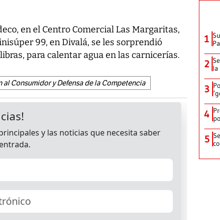
co, en el Centro Comercial Las Margaritas,
Su
1
Minisúper 99, en Divalá, se les sorprendió
P
libras, para calentar agua en las carnicerías.
Se
2
la
 al Consumidor y Defensa de la Competencia
Po
3
‘g
Pr
4
po
Se
5
co