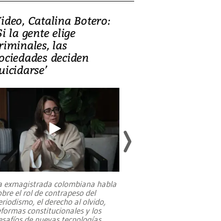
ideo, Catalina Botero:
Video: Lula la
Si la gente elige
candidatura 
riminales, las
promesas de i
ociedades deciden
en defensa, ed
uicidarse’
tierras raras
a exmagistrada colombiana habla
Entre recuerdos y es
obre el rol de contrapeso del
referencias hacia sus
eriodismo, el derecho al olvido,
presidente de Brasil,
eformas constitucionales y los
da Silva, oficializó 
esafíos de nuevas tecnologías
...
candidatura
...