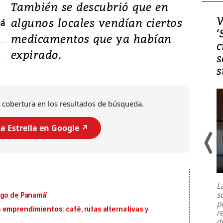
También se descubrió que en
Video, Japón: Terremoto
V
algunos locales vendían ciertos
má
deja heridos y graves
‘
medicamentos que ya habían
daños en Kumamoto
c
expirado.
s
s
 cobertura en los resultados de búsqueda.
a Estrella en Google ↗️
Un fuerte terremoto de magnitud
7,1 se registró este martes 28 de
julio en la prefectura de Kumamoto,
L
al sur de Japón, provocando una
s
igo de Panamá’
emergencia de gran
...
p
 emprendimientos: café, rutas alternativas y
r
d