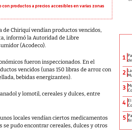
o con productos a precios accesibles en varias zonas
a de Chiriquí vendían productos vencidos,
sta, informó la Autoridad de Libre
sumidor (Acodeco).
Pa
1
de
onómicos fueron inspeccionados. En el
ductos vencidos (unas 150 libras de arroz con
La
2
Mu
llada, bebidas energizantes).
Mo
3
Co
anadol y lomotil, cereales y dulces, entre
El
4
Co
Pa
5
gunos locales vendían ciertos medicamentos
fi
s se pudo encontrar cereales, dulces y otros