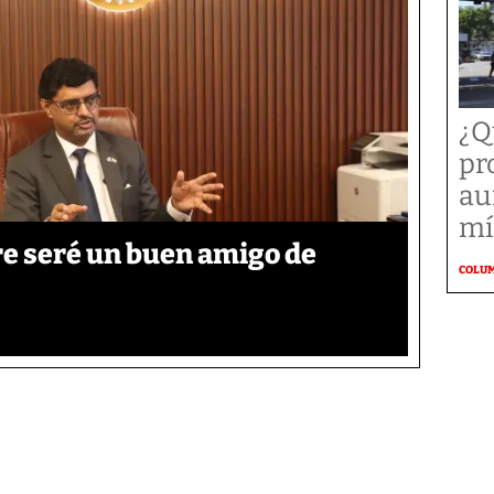
¿Q
pr
au
mí
re seré un buen amigo de
COLU