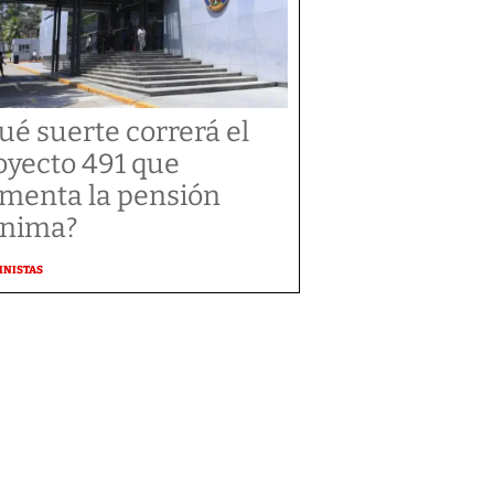
ué suerte correrá el
oyecto 491 que
menta la pensión
nima?
MNISTAS