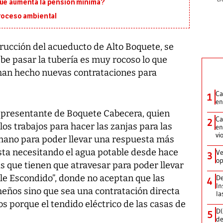
que aumenta la pensión mínima?
proceso ambiental
trucción del acueducto de Alto Boquete, se
be pasar la tubería es muy rocoso lo que
se han hecho nuevas contrataciones para
Ca
1
en
representante de Boquete Cabecera, quien
Ca
2
los trabajos para hacer las zanjas para las
en
vi
a mano para poder llevar una respuesta más
ta necesitando el agua potable desde hace
Ve
3
op
s que tienen que atravesar para poder llevar
alle Escondido”, donde no aceptan que las
De
4
In
eños sino que sea una contratación directa
la
os porque el tendido eléctrico de las casas de
DI
5
de