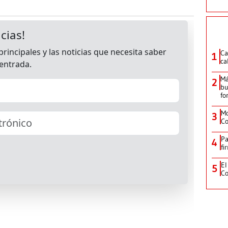
Ca
1
ca
Má
2
bu
fo
Mo
3
Co
Pa
4
fi
El
5
Co