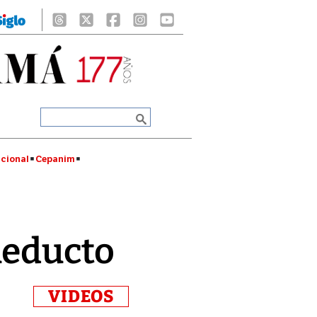
cional
Cepanim
ueducto
VIDEOS