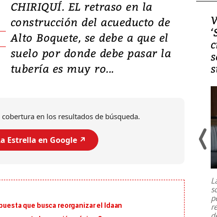
CHIRIQUÍ. EL retraso en la
Video, Japón: Terremoto
V
construcción del acueducto de
deja heridos y graves
‘
Alto Boquete, se debe a que el
daños en Kumamoto
c
suelo por donde debe pasar la
s
tubería es muy ro...
s
 cobertura en los resultados de búsqueda.
a Estrella en Google ↗️
Un fuerte terremoto de magnitud
7,1 se registró este martes 28 de
julio en la prefectura de Kumamoto,
L
al sur de Japón, provocando una
s
emergencia de gran
...
p
opuesta que busca reorganizar el Idaan
r
d