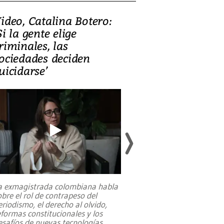
ideo, Catalina Botero:
Video: Lula la
Si la gente elige
candidatura 
riminales, las
promesas de i
ociedades deciden
en defensa, ed
uicidarse’
tierras raras
a exmagistrada colombiana habla
Entre recuerdos y es
obre el rol de contrapeso del
referencias hacia sus
eriodismo, el derecho al olvido,
presidente de Brasil,
eformas constitucionales y los
da Silva, oficializó 
esafíos de nuevas tecnologías
...
candidatura
...