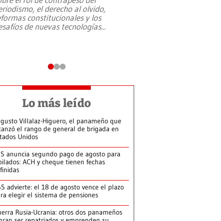
eriodismo, el derecho al olvido,
presidente de Brasil,
eformas constitucionales y los
da Silva, oficializó 
esafíos de nuevas tecnologías
...
candidatura
...
Lo más leído
gusto Villalaz-Higuero, el panameño que
canzó el rango de general de brigada en
tados Unidos
S anuncia segundo pago de agosto para
bilados: ACH y cheque tienen fechas
finidas
S advierte: el 18 de agosto vence el plazo
ra elegir el sistema de pensiones
erra Rusia-Ucrania: otros dos panameños
gran ser repatriados y emprenden su