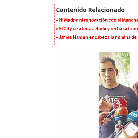
Ni Madrid ni renovación con el Manches
El City se aferra a Rodri y rechaza la 
James Harden encabeza la nómina de f