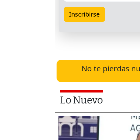
No te pierdas nu
Lo Nuevo