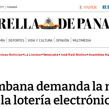
.9°C | PANAMÁ
MÍA
DEPORTES
VIDA Y CULTURA
OPINIÓN
MULTIMEDIA
timas Noticias
La Llorona
Venezuela
José Raúl Mulino
Asamblea Na
mbana demanda la n
la lotería electróni