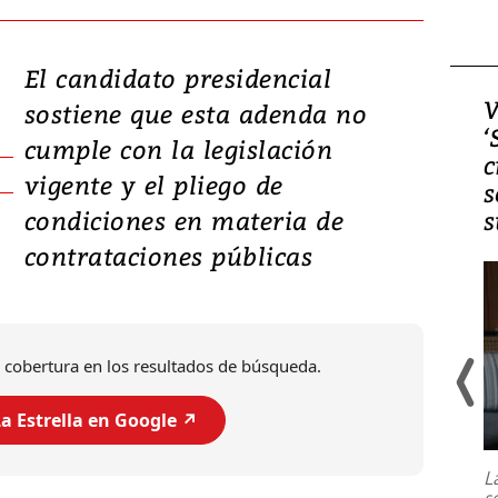
El candidato presidencial
Video, Japón: Terremoto
V
sostiene que esta adenda no
deja heridos y graves
‘
cumple con la legislación
daños en Kumamoto
c
vigente y el pliego de
s
condiciones en materia de
s
contrataciones públicas
 cobertura en los resultados de búsqueda.
a Estrella en Google ↗️
Un fuerte terremoto de magnitud
7,1 se registró este martes 28 de
julio en la prefectura de Kumamoto,
L
al sur de Japón, provocando una
s