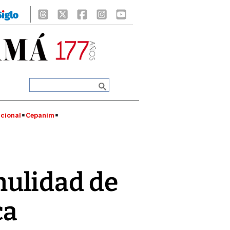
cional
Cepanim
ulidad de
ca