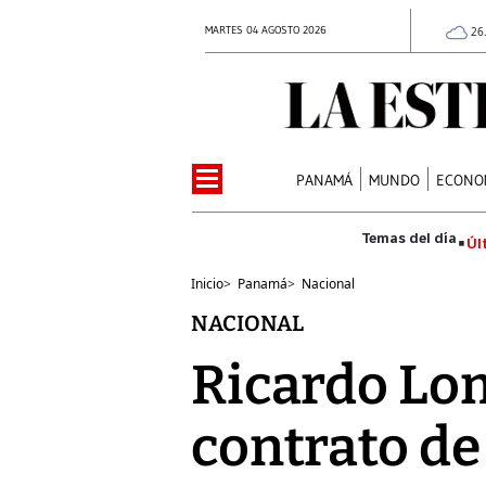
MARTES 04 AGOSTO 2026
26
PANAMÁ
MUNDO
ECONO
Úl
Inicio
>
Panamá
>
Nacional
NACIONAL
Ricardo Lo
contrato de 