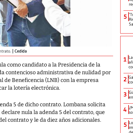
re
‘T
5
Ri
Sa
trato.
Cedida
La
1
añ
la como candidato a la Presidencia de la
c
a contencioso administrativa de nulidad por
Ga
2
nal de Beneficencia (LNB) con la empresa
co
ar la lotería electrónica.
Gi
3
en
enda 5 de dicho contrato. Lombana solicita
¿M
4
 declare nula la adenda 5 del contrato, que
so
el contrato y le da diez años adicionales.
Lo
5
im
de