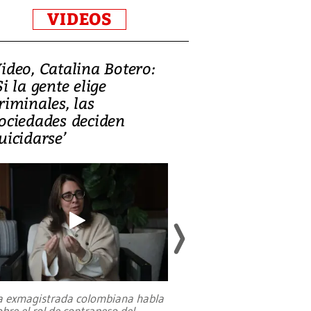
VIDEOS
ideo, Catalina Botero:
Video: Lula la
Si la gente elige
candidatura 
riminales, las
promesas de i
ociedades deciden
en defensa, ed
uicidarse’
tierras raras
a exmagistrada colombiana habla
Entre recuerdos y es
obre el rol de contrapeso del
referencias hacia sus