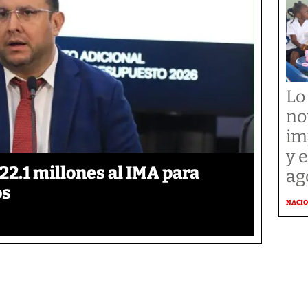
Lo
no
im
y 
2.1 millones al IMA para
ag
os
NACI