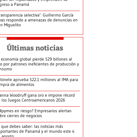
greso a Panamá
ransparencia selectiva’: Guillermo García
vas responde a amenazas de denuncias en
n Miguelito
Últimas noticias
 economía global pierde $29 billones al
o por patrones ineficientes de producción y
onsumo
binete aprueba $22.1 millones al IMA para
mpra de alimentos
anna Woodruff gana oro e impone récord
 los Juegos Centroamericanos 2026
ipymes en riesgo? Empresarios alertan
bre cierres de negocios
 que debes saber: las noticias más
portantes de Panamá y el mundo este 4
 agosto