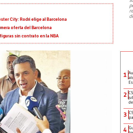
emergencia de gran
...
p
r
d
ter City: Rodri elige al Barcelona
primera oferta del Barcelona
iguras sin contrato en la NBA
Au
1
al
Es
CS
2
ju
de
CS
3
pa
Gu
4
lo