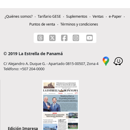
¿Quiénes somos?
Tarifario GESE
Suplementos
Ventas
e-Paper
Puntos de venta
Términos y condiciones
© 2019 La Estrella de Panamá
C/ Alejandro A. Duque G. - Apartado 0815-00507, Zona 4
Teléfono: +507 204-0000
Edición Impresa