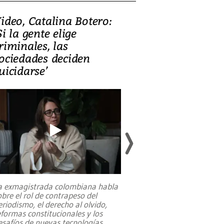
ideo, Catalina Botero:
Video: Lula la
Si la gente elige
candidatura 
riminales, las
promesas de i
ociedades deciden
en defensa, ed
uicidarse’
tierras raras
a exmagistrada colombiana habla
Entre recuerdos y es
obre el rol de contrapeso del
referencias hacia sus
eriodismo, el derecho al olvido,
presidente de Brasil,
eformas constitucionales y los
da Silva, oficializó 
esafíos de nuevas tecnologías
...
candidatura
...