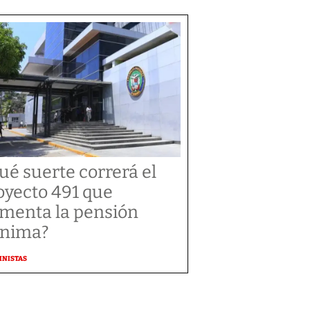
ué suerte correrá el
oyecto 491 que
menta la pensión
nima?
MNISTAS