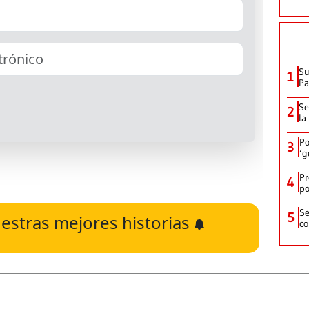
Su
1
P
Se
2
la
Po
3
‘g
Pr
4
po
Se
5
estras mejores historias
co