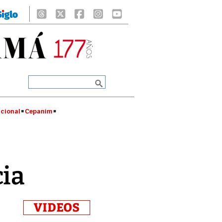
cional
Cepanim
cia
VIDEOS