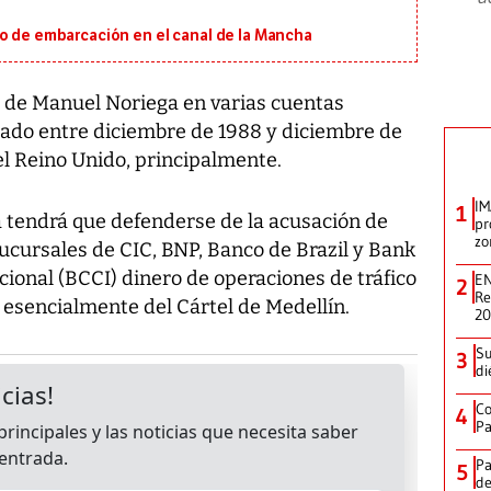
io de embarcación en el canal de la Mancha
s de Manuel Noriega en varias cuentas
egado entre diciembre de 1988 y diciembre de
l Reino Unido, principalmente.
IM
1
a tendrá que defenderse de la acusación de
pr
zo
ucursales de CIC, BNP, Banco de Brazil y Bank
ional (BCCI) dinero de operaciones de tráfico
EN
2
Re
 esencialmente del Cártel de Medellín.
2
Su
3
di
Co
4
Pa
Pa
5
de