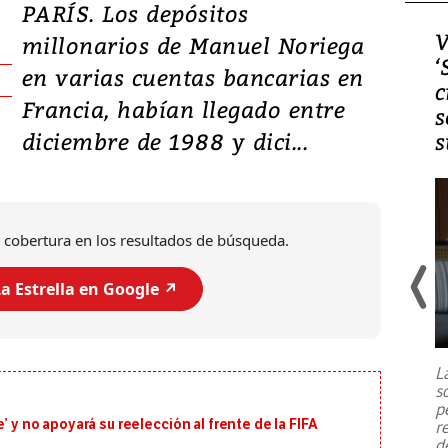
PARÍS. Los depósitos
Video, Japón: Terremoto
V
millonarios de Manuel Noriega
deja heridos y graves
‘
en varias cuentas bancarias en
daños en Kumamoto
c
Francia, habían llegado entre
s
diciembre de 1988 y dici...
s
 cobertura en los resultados de búsqueda.
a Estrella en Google ↗️
Un fuerte terremoto de magnitud
7,1 se registró este martes 28 de
julio en la prefectura de Kumamoto,
L
al sur de Japón, provocando una
s
emergencia de gran
...
p
’ y no apoyará su reelección al frente de la FIFA
r
d