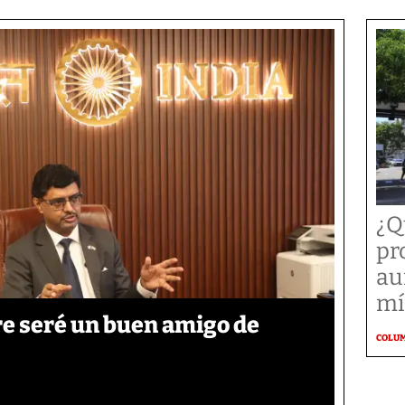
¿Q
pr
au
mí
re seré un buen amigo de
COLU