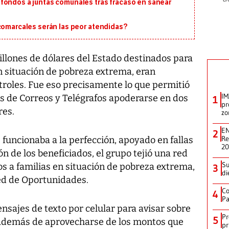
fondos a juntas comunales tras fracaso en sanear
 comarcales serán las peor atendidas?
illones de dólares del Estado destinados para
n situación de pobreza extrema, eran
roles. Fue eso precisamente lo que permitió
IM
os de Correos y Telégrafos apoderarse en dos
1
pr
res.
zo
EN
2
Re
funcionaba a la perfección, apoyado en fallas
2
n de los beneficiados, el grupo tejió una red
Su
s a familias en situación de pobreza extrema,
3
di
Red de Oportunidades.
Co
4
Pa
sajes de texto por celular para avisar sobre
Pr
5
o, además de aprovecharse de los montos que
pr