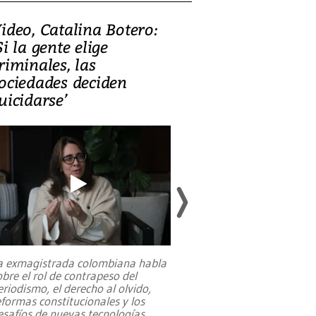
ideo, Catalina Botero:
Video: Lula la
Si la gente elige
candidatura 
riminales, las
promesas de i
ociedades deciden
en defensa, ed
uicidarse’
tierras raras
a exmagistrada colombiana habla
Entre recuerdos y es
obre el rol de contrapeso del
referencias hacia sus
eriodismo, el derecho al olvido,
presidente de Brasil,
eformas constitucionales y los
da Silva, oficializó 
esafíos de nuevas tecnologías
...
candidatura
...