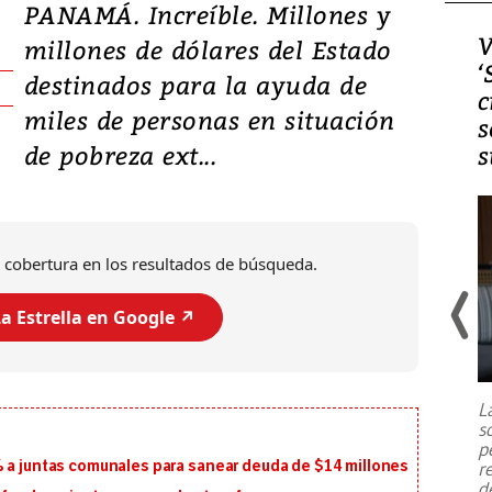
PANAMÁ. Increíble. Millones y
Video, Japón: Terremoto
V
millones de dólares del Estado
deja heridos y graves
‘
destinados para la ayuda de
daños en Kumamoto
c
miles de personas en situación
s
de pobreza ext...
s
 cobertura en los resultados de búsqueda.
a Estrella en Google ↗️
Un fuerte terremoto de magnitud
7,1 se registró este martes 28 de
julio en la prefectura de Kumamoto,
L
al sur de Japón, provocando una
s
emergencia de gran
...
p
% a juntas comunales para sanear deuda de $14 millones
r
d