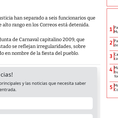
sticia han separado a seis funcionarios que
e alto rango en los Correos está detenida.
Pa
1
Mu
 Junta de Carnaval capitalino 2009, que
Pa
2
de
stado se reflejan irregularidades, sobre
o en nombre de la fiesta del pueblo.
Ca
3
ca
M
4
bu
fo
Mo
5
Co