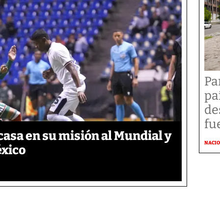
Pa
pa
de
fu
asa en su misión al Mundial y
NACI
éxico