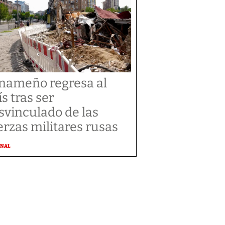
nameño regresa al
ís tras ser
svinculado de las
erzas militares rusas
ONAL