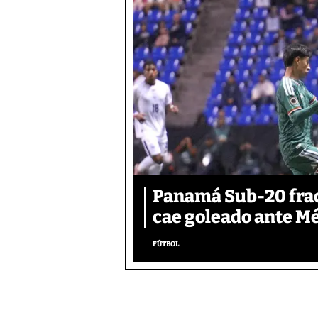
Panamá Sub-20 frac
cae goleado ante M
FÚTBOL