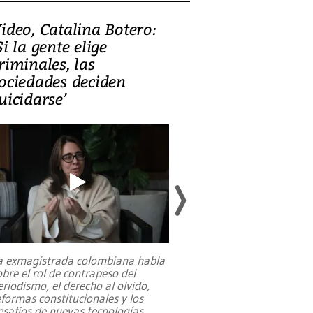
ideo, Catalina Botero:
Video: Lula la
Si la gente elige
candidatura 
riminales, las
promesas de i
ociedades deciden
en defensa, ed
uicidarse’
tierras raras
a exmagistrada colombiana habla
Entre recuerdos y es
obre el rol de contrapeso del
referencias hacia sus
eriodismo, el derecho al olvido,
presidente de Brasil,
eformas constitucionales y los
da Silva, oficializó 
esafíos de nuevas tecnologías
...
candidatura
...