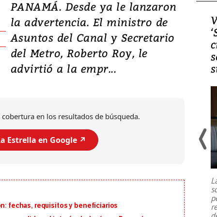
PANAMÁ. Desde ya le lanzaron
Video, Japón: Terremoto
V
la advertencia. El ministro de
deja heridos y graves
‘
Asuntos del Canal y Secretario
daños en Kumamoto
c
del Metro, Roberto Roy, le
s
advirtió a la empr...
s
 cobertura en los resultados de búsqueda.
a Estrella en Google ↗️
Un fuerte terremoto de magnitud
7,1 se registró este martes 28 de
julio en la prefectura de Kumamoto,
L
al sur de Japón, provocando una
s
emergencia de gran
...
p
n: fechas, requisitos y beneficiarios
r
d