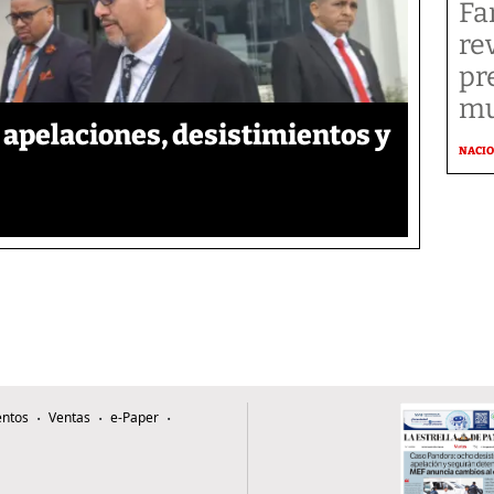
Fa
re
pr
mu
apelaciones, desistimientos y
NACI
ntos
Ventas
e-Paper