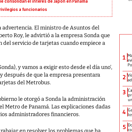
que consolidan el interés de Japón en Panamá
rivilegios a funcionarios
 advertencia. El ministro de Asuntos del
berto Roy, le advirtió a la empresa Sonda que
n del servicio de tarjetas cuando empiece a
Ma
1
ev
Po
onda), y vamos a exigir esto desde el día uno’,
oy después de que la empresa presentara
Ví
2
ad
arjetas del Metrobus.
Ca
3
pr
bierno le otorgó a Sonda la administración
un
 del Metro de Panamá. Las explicaciones dadas
Ga
4
rios administradores financieros.
lo
Do
5
co
trabajar en resolver los problemas que ha