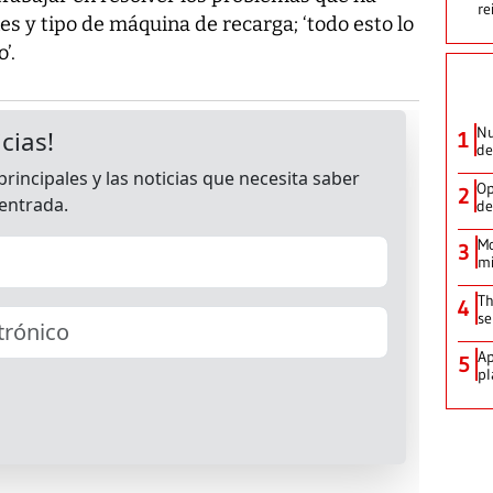
re
es y tipo de máquina de recarga; ‘todo esto lo
’.
Nu
1
de
Op
2
de
Mo
3
mi
Th
4
se
Ap
5
pl