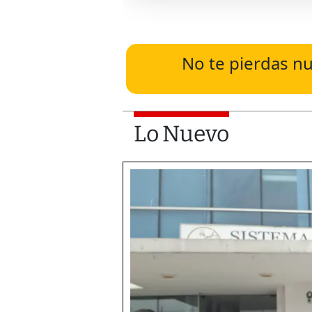
No te pierdas nu
Lo Nuevo