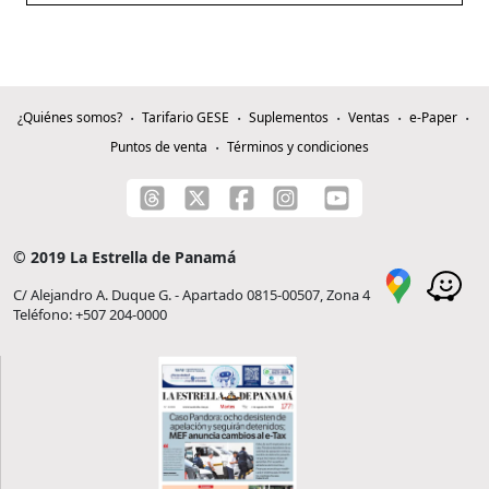
¿Quiénes somos?
Tarifario GESE
Suplementos
Ventas
e-Paper
Puntos de venta
Términos y condiciones
© 2019 La Estrella de Panamá
C/ Alejandro A. Duque G. - Apartado 0815-00507, Zona 4
Teléfono: +507 204-0000